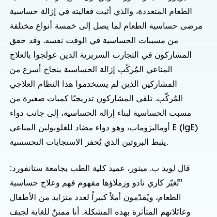
الطعام المتعددة، والذي أثبت فعاليته في إزالة حساسية
مرضى حساسية الطعام لما يصل إلى خمسة أنواع مختلفة
من مسببات الحساسية في الوقت نفسه. وقد حقق
المشاركون في التجارب السريرية الذين عولجوا بالعلاج
المناعي المُركّب إزالة الحساسية بنجاح أسرع من
المشاركين الذين لم يستخدموا هذا النظام العلاجي
المُركّب. تلقى المشاركون تدريجيًا كميات صغيرة من
مسبب الحساسية لبناء إزالة الحساسية، إلى جانب دواء
أوماليزوماب، وهو دواء مضاد للغلوبولين المناعي E (IgE)
يثبط البروتين الذي يُحفز الاستجابات التحسسية.
قال لويد ب. مينور، عميد كلية الطب بجامعة ستانفورد:
"تُغيّر كاري نادو وزملاؤها مفهوم فهم وعلاج حساسية
الطعام، ويُقدّمون أملاً كبيراً لعدد متزايد من الأطفال
وعائلاتهم المتأثرة بهذه المشكلة. أنا ممتنٌ للغاية لجيف