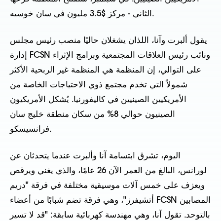
الثاني - مركز $3.5 مليون في سان خوسيه.
يقول ألبرت وآنا، اللذان يشغلان حاليًا منصب رئيس مجلس
إدارة FCSN ونائب رئيس العلاقات المجتمعية وبرامج الإثراء
على التوالي، إن المنظمة هي المنظمة غير الربحية الأكثر
شمولاً التي تخدم مجتمع ذوي الاحتياجات الخاصة من
الأمريكيين الصينيين في كاليفورنيا. يُشكل الأمريكيون
الصينيون حوالي 8% من سكان منطقة خليج سان
فرانسيسكو.
اليوم، تشرق ابتسامة آنا وألبرت عندما يتحدثان عن
لورانس، البالغ من العمر الآن 26 عامًا، والذي يغني ويرقص
ويعزف على خمس آلات موسيقية مختلفة في فرقة "دريم
أتشيفرز"، وهي فرقة تضم شبابًا من أعضاء FCSN المصابين
بالتوحد. تقول آنا، وهي مهندسة كهربائية سابقة: "قد لا تسير