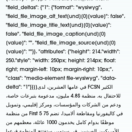
"field_deltas": {"1": {"format": "wysiwyg"،
"field_file_image_alt_text[und][0][value]": false"،
"field_file_image_title_text[und][0][value]":
false"، "field_file_image_caption[und][0]
[value]": ""، "field_file_image_source[und][0]
[value]": ""}}، "attributes": {"height": 214،"width":
250،"style": "width: 250px; height: 214px; float:
right; margin-left: 10px; margin-right: 10px;"،
"class": "media-element file-wysiwyg"، "data-
delta": "1"}}]]في عامها العشرين، لدى FCSN الكثير
للاحتفال به. منظمة $4.8 مليون، مدعومة بتبرعات خاصة،
ودعم من الشركات والمؤسسات، ومركز إقليمي، وتمويل
من منظمة First 5 في كاليفورنيا ومقاطعة ألاميدا، تضم 75
موظفًا بدوام كامل يخدمون 1000 عائلة، معظمهم من
الأمريكيين الصينيين. في سبتمبر، ستفتتح المنظمة فرعها