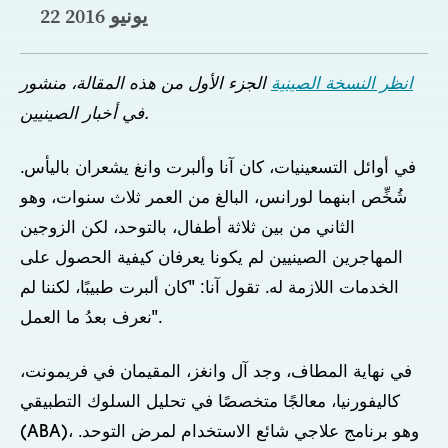
22 يونيو 2016
انظر النسخة الصينية
الجزء الأول من هذه المقالة، منشور
في أخبار الصينيين.
في أوائل التسعينيات، كان آنا وألبرت وانغ يشعران باليأس.
شُخِّص ابنهما لورانس، البالغ من العمر ثلاث سنوات، وهو
الثاني من بين ثلاثة أطفال، بالتوحد، لكن الزوجين
المهاجرين الصينيين لم يكونا يعرفان كيفية الحصول على
الخدمات اللازمة له. تقول آنا: "كان ألبرت طبيبًا، لكننا لم
نعرف بعدُ ما العمل".
في نهاية المطاف، وجد آل وانغز، المقيمان في فريمونت،
كاليفورنيا، معالجًا متخصصًا في تحليل السلوك التطبيقي
(ABA)، وهو برنامج علاجي شائع الاستخدام لمرض التوحد.