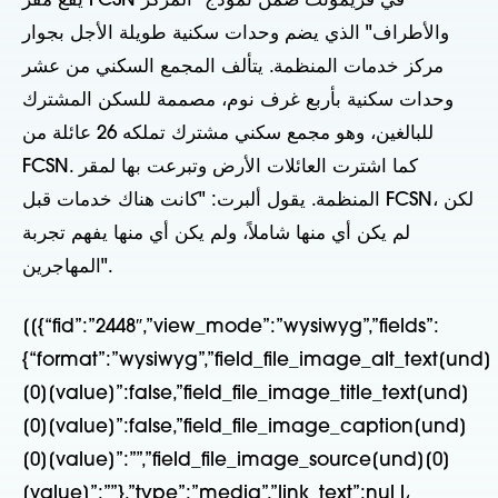
يقع مقر FCSN في فريمونت ضمن نموذج "المركز
والأطراف" الذي يضم وحدات سكنية طويلة الأجل بجوار
مركز خدمات المنظمة. يتألف المجمع السكني من عشر
وحدات سكنية بأربع غرف نوم، مصممة للسكن المشترك
للبالغين، وهو مجمع سكني مشترك تملكه 26 عائلة من
FCSN. كما اشترت العائلات الأرض وتبرعت بها لمقر
المنظمة. يقول ألبرت: "كانت هناك خدمات قبل FCSN، لكن
لم يكن أي منها شاملاً، ولم يكن أي منها يفهم تجربة
المهاجرين".
[[{“fid”:”2448″,”view_mode”:”wysiwyg”,”fields”:
{“format”:”wysiwyg”,”field_file_image_alt_text[und]
[0][value]”:false,”field_file_image_title_text[und]
[0][value]”:false,”field_file_image_caption[und]
[0][value]”:””,”field_file_image_source[und][0]
[value]”:””},”type”:”media”,”link_text”:nul l،