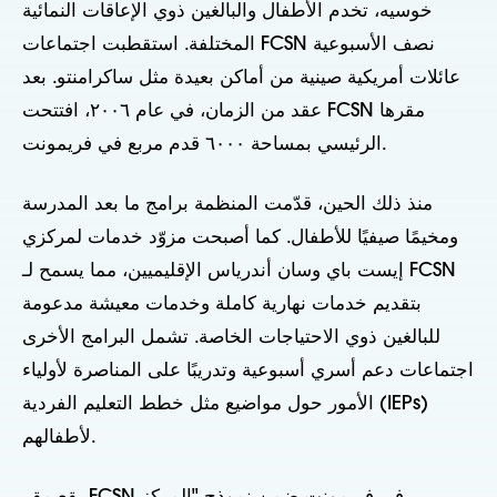
خوسيه، تخدم الأطفال والبالغين ذوي الإعاقات النمائية
المختلفة. استقطبت اجتماعات FCSN نصف الأسبوعية
عائلات أمريكية صينية من أماكن بعيدة مثل ساكرامنتو. بعد
عقد من الزمان، في عام ٢٠٠٦، افتتحت FCSN مقرها
الرئيسي بمساحة ٦٠٠٠ قدم مربع في فريمونت.
منذ ذلك الحين، قدّمت المنظمة برامج ما بعد المدرسة
ومخيمًا صيفيًا للأطفال. كما أصبحت مزوّد خدمات لمركزي
إيست باي وسان أندرياس الإقليميين، مما يسمح لـ FCSN
بتقديم خدمات نهارية كاملة وخدمات معيشة مدعومة
للبالغين ذوي الاحتياجات الخاصة. تشمل البرامج الأخرى
اجتماعات دعم أسري أسبوعية وتدريبًا على المناصرة لأولياء
الأمور حول مواضيع مثل خطط التعليم الفردية (IEPs)
لأطفالهم.