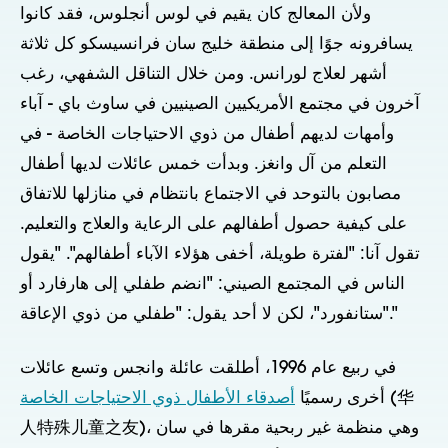
ولأن المعالج كان يقيم في لوس أنجلوس، فقد كانوا
يسافرونه جوًا إلى منطقة خليج سان فرانسيسكو كل ثلاثة
أشهر لعلاج لورانس. ومن خلال التناقل الشفهي، رغب
آخرون في مجتمع الأمريكيين الصينيين في ساوث باي - آباء
وأمهات لديهم أطفال من ذوي الاحتياجات الخاصة - في
التعلم من آل وانغز. وبدأت خمس عائلات لديها أطفال
مصابون بالتوحد في الاجتماع بانتظام في منازلها للاتفاق
على كيفية حصول أطفالهم على الرعاية والعلاج والتعليم.
تقول آنا: "لفترة طويلة، أخفى هؤلاء الآباء أطفالهم". "يقول
الناس في المجتمع الصيني: "انضم طفلي إلى هارفارد أو
ستانفورد"، لكن لا أحد يقول: "طفلي من ذوي الإعاقة"."
في ربيع عام 1996، أطلقت عائلة وانجس وتسع عائلات
(华
أخرى رسميًا
أصدقاء الأطفال ذوي الاحتياجات الخاصة
人特殊儿童之友)، وهي منظمة غير ربحية مقرها في سان