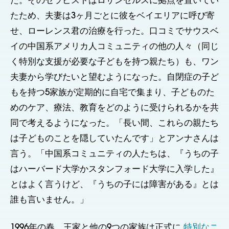
た。そのセラピストはロサンゼルスに拠点を置いてい
たため、夫妻は3ヶ月ごとに彼をベイエリアに呼び寄
せ、ローレンス君の治療を行った。口コミでサウスベ
イの中国系アメリカ人コミュニティの他の人々（同じ
く特別な支援が必要な子どもを持つ親たち）も、ワン
夫妻から学びたいと望むようになった。自閉症の子ど
もを持つ5家族が定期的に自宅で集まり、子どものた
めのケア、療法、教育をどのように受けられるかを共
同で考えるようになった。「長い間、これらの親たち
は子どものことを隠していたんです」とアンナさんは
言う。「中国系コミュニティの人たちは、『うちの子
はハーバード大学かスタンフォード大学に入学した』
とはよく言うけど、『うちの子には障害がある』とは
誰も言いません。」
1996年の春、王家と他の9つの家族は正式に
特別なニ