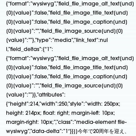
{“format”:”wysiwyg”,”field_file_image_alt_text[und]
[0][value]”:false,”field_file_image_title_text[und]
[0][value]”:false,”field_file_image_caption[und]
[0][value]”:””,”field_file_image_source[und][0]
[value]”:””},”type”:”media”,”link_text”:nul
l,”field_deltas”:{“1”:
{“format”:”wysiwyg”,”field_file_image_alt_text[und]
[0][value]”:false,”field_file_image_title_text[und]
[0][value]”:false,”field_file_image_caption[und]
[0][value]”:””,”field_file_image_source[und][0]
[value]”:””}},”attributes”:
{“height”:214,”width”:250,”style”:”width: 250px;
height: 214px; float: right; margin-left: 10px;
margin-right: 10px;”,”class”:”media-element file-
wysiwyg”,”data-delta”:”1″}}]]今年で20周年を迎え、