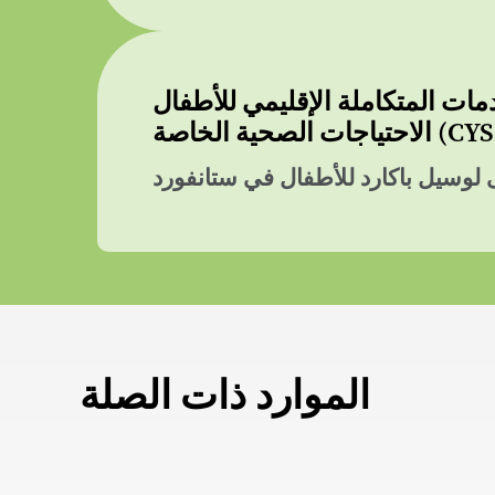
إقليمي للأطفال (CRISS) للأطفال والشباب ذوي
 الخاصة (CYSHCN)
وسيل باكارد للأطفال في ستانفورد
الموارد ذات الصلة