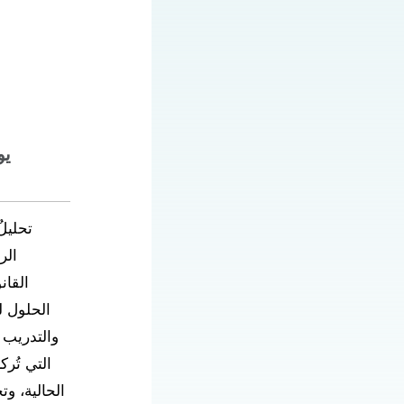
1 يو
تحليل
الر
القان
الحلول ل
والتدريب 
التي تُر
الحالية، و