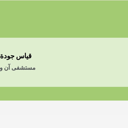
قياس جودة ا
مستشفى آن ورو