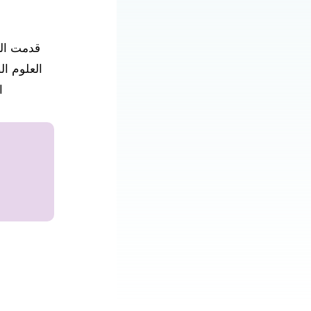
قدمت الب
العلوم ا
ا