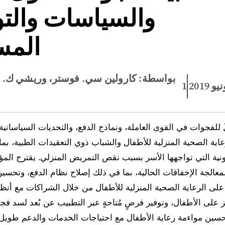
والسياسات والت
المس
بواسطة: كارولين سي. فوستر، وريشي ك. أج
نيو 2019
ٌ للفجوات في القوى العاملة، ونماذج الدفع، والتحديات السياساتي
عاية الصحية المنزلية للأطفال والشباب ذوي التعقيدات الطبية، بم
ونية التي تواجهها الأسر بسبب نقص التمريض المنزلي. يقترح الم
معالجة الإخفاقات الحالية، بما في ذلك إصلاح نظام الدفع، وتحسي
على الرعاية الصحية المنزلية للأطفال من خلال الشراكات مع أنظم
كز على الأطفال، وتوفير فرصٍ مُتاحةٍ عبر التطبيب عن بُعد لسد فج
تحسين مواءمة رعاية الأطفال مع احتياجات الخدمات والدعم طويل ا