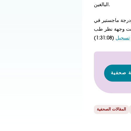
البالغين.
ودرجة ماجستير في
دّمت وجهة نظر طب
تسجيل
(1:31:08)
ة صحفية
المقالات الصحفية