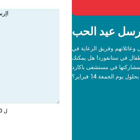
رسل عيد الحب
وعائلاتهم وفريق الرعاية في
فال في ستانفورد! هل يمكنك
جمع 500 رسالة لمشاركتها في مستشفى باكارد
ول يوم الجمعة 14 فبراير؟
0 ل 600 الحد الأقصى لعدد الأحرف