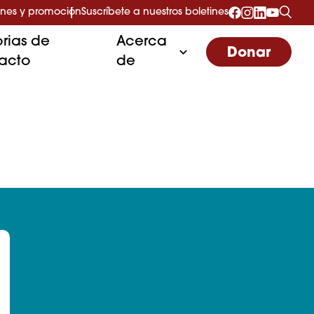
nes y promoción
Suscríbete a nuestros boletines
orias de
Acerca
Donar
acto
de