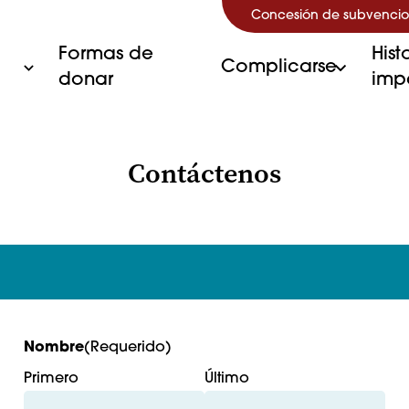
Concesión de subvencio
Formas de
Hist
Complicarse
donar
imp
Contáctenos
Nombre
(Requerido)
Primero
Último