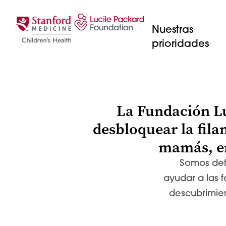
Saltar al contenido
Nuestras
prioridades
La Fundación Luc
desbloquear la filan
mamás, en
Somos defe
ayudar a las f
descubrimien