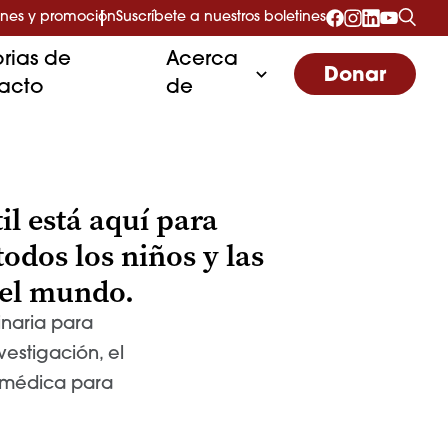
nes y promoción
Suscríbete a nuestros boletines
orias de
Acerca
Donar
acto
de
il está aquí para
todos los niños y las
 el mundo.
inaria para
vestigación, el
n médica para