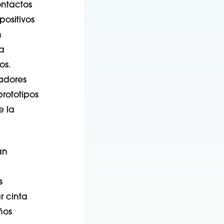
ontactos
ositivos
n
la
os.
adores
rototipos
e la
an
s
r cinta
ños