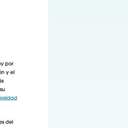
uy por
ón y el
ás
su
versidad
es del