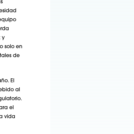
as
cesidad
 equipo
orda
 y
o solo en
tales de
ño. El
ebido al
ulatorio.
ara el
a vida