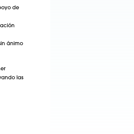
apoyo de
dación
sin ánimo
er
vando las