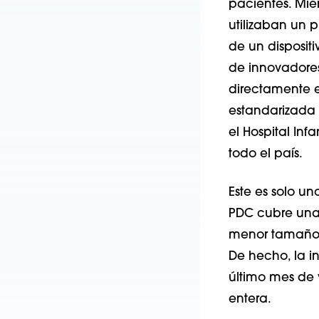
pacientes. Mien
utilizaban un 
de un disposit
de innovadores
directamente e
estandarizada 
el Hospital Inf
todo el país.
Este es solo u
PDC cubre una 
menor tamaño d
De hecho, la in
último mes de 
entera.