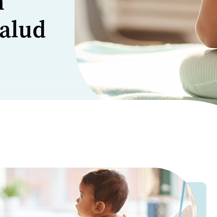
n
salud