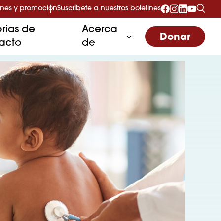
nes y promoción
Suscríbete a nuestros boletines
orias de
Acerca
Donar
acto
de