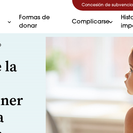
Concesión de subvencio
Formas de
Hist
Complicarse
donar
imp
O
 la
dner
a