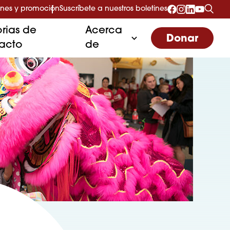
nes y promoción
Suscríbete a nuestros boletines
orias de
Acerca
Donar
acto
de