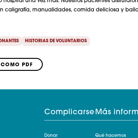
 hospital una vez más. Nuestros pacientes disfrutaro
 caligrafía, manualidades, comida deliciosa y baila
DONANTES
HISTORIAS DE VOLUNTARIOS
 COMO PDF
Complicarse
Más infor
Donar
Qué hacemos