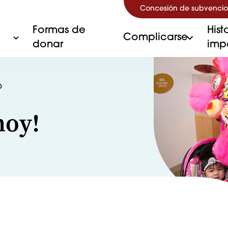
Concesión de subvencio
Formas de
Hist
Complicarse
donar
imp
O
hoy!