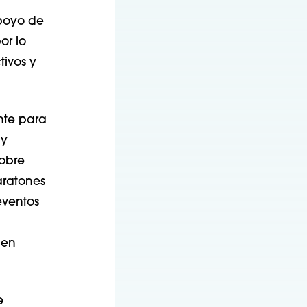
apoyo de
or lo
tivos y
nte para
 y
obre
aratones
eventos
den
e