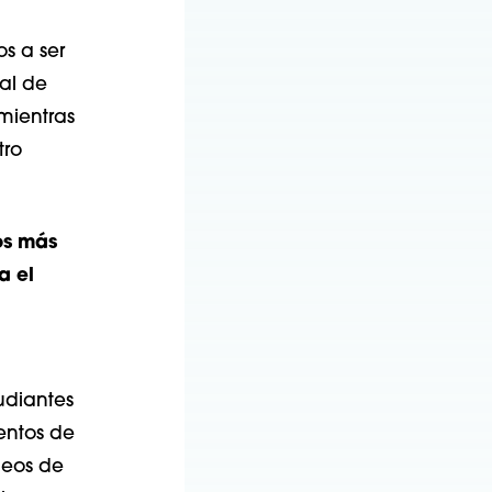
s a ser
al de
mientras
tro
os más
a el
udiantes
entos de
neos de