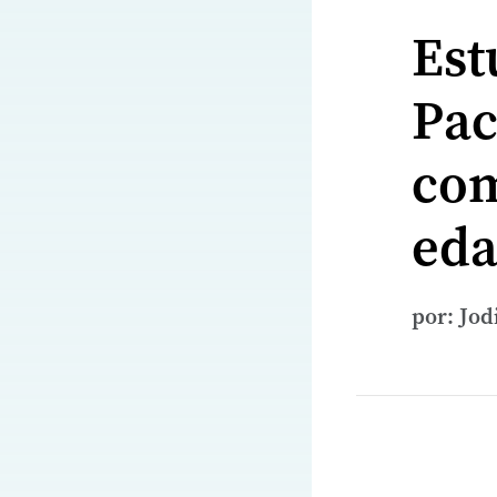
Est
Pac
com
ed
por: Jod