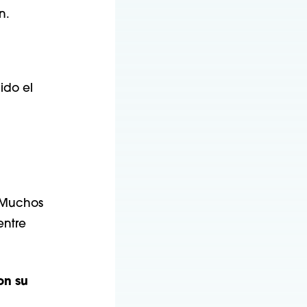
n.
ido el
. Muchos
entre
on su