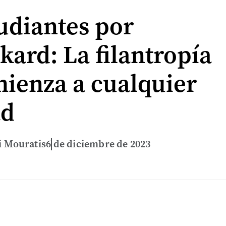
udiantes por
kard: La filantropía
ienza a cualquier
ad
i Mouratis
6 de diciembre de 2023