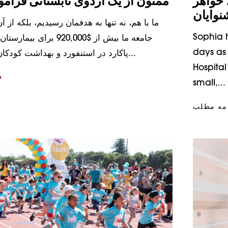
 خواهر
ممنون از یک اردوی تابستانی فراموش نشدنی
نوایان
ما با هم، نه تنها به هدفمان رسیدیم، بلکه از آ
Sophia 
جامعه ما بیش از $920,000 بر
days as 
پاکارد در استنفورد و بهداشت کودکان جمع‌آوری کرد...
Hospital
small,...
امه مطلب