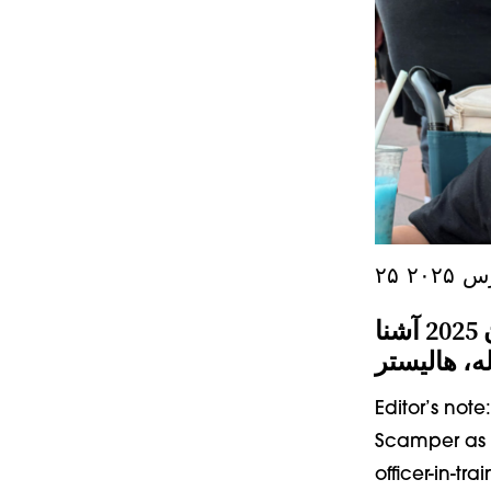
س ۲۰۲۵
با قهرمان صبور خود در تابستان 2025 آشنا
Editor’s not
Scamper as o
officer-in-tr