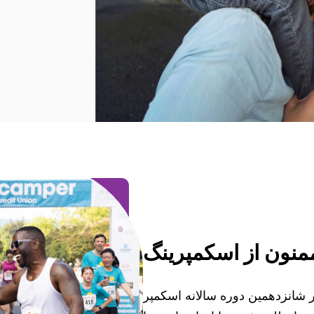
مپر در شانزدهمین دوره سالانه اسکمپر