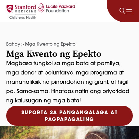
Lumaktaw sa nilalaman
Bahay
>
Mga Kwento ng Epekto
Mga Kwento ng Epekto
Magbasa tungkol sa mga bata at pamilya,
mga donor at boluntaryo, mga programa at
mananaliksik na pinondohan ng grant, at higit
pa. Sama-sama, itinataas natin ang priyoridad
ng kalusugan ng mga bata!
SUPORTA SA PANGANGALAGA AT
PAGPAPAGALING