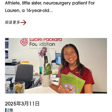
Athlete, little sister, neurosurgery patient For
Lauren, a 16-year-old...
阅读更多
2025年3月11日
过敏