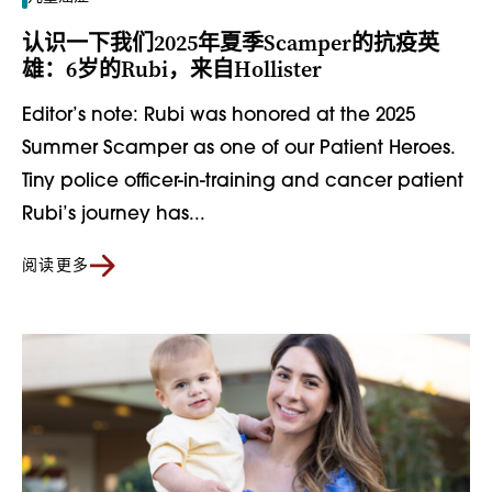
认识一下我们2025年夏季Scamper的抗疫英
雄：6岁的Rubi，来自Hollister
Editor’s note: Rubi was honored at the 2025
Summer Scamper as one of our Patient Heroes.
Tiny police officer-in-training and cancer patient
Rubi’s journey has...
阅读更多