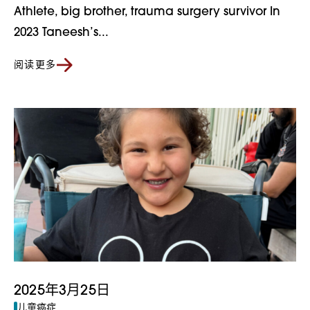
Athlete, big brother, trauma surgery survivor In
2023 Taneesh’s...
阅读更多
2025年3月25日
儿童癌症