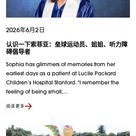
2026年6月2日
认识一下索菲亚：垒球运动员、姐姐、听力障
碍倡导者
Sophia has glimmers of memories from her
earliest days as a patient at Lucile Packard
Children’s Hospital Stanford. “I remember the
feeling of being small,...
阅读更多