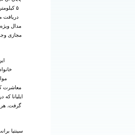
۵ کیلومت
مدال ویژه 
مجازی وجود
این
خانوا
موا
معاشرت کنن
ایلیانا که 
گرفت. هر 
سینتیا برا