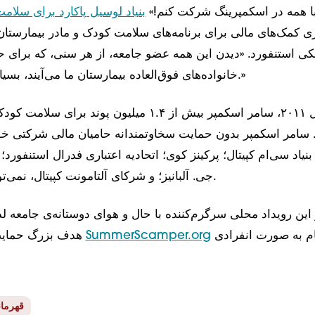
با همه در اسکمپرینگ شرکت کنم!»
بنیاد لوسیل پاکارد برای سلام
ی کمک‌های مالی برای برنامه‌های سلامت کودک و مادر بیمارستان 
ی استنفورد. «دیدن این همه عضو جامعه، از هر سنی، که برای حم
خانواده‌های فوق‌العاده بیمارستان ما می‌آیند، بسیار الهام‌بخش است.»
از سال ۲۰۱۱، سامر اسکمپر بیش از ۱.۴ میلیون پوند بر
سامر اسکمپر بدون حمایت سخاوتمندانه حامیان مالی شرکتی خود
 بنیاد سی‌ام کپیتال؛ پرکینز کوی؛ اتحادیه اعتباری فدرال استنفورد؛
جی. آلبانیز؛ و شرکای آلتامونت کپیتال، نمی‌توانست اتفاق بیفتد.
از این رویداد محلی سرگرم‌کننده با حال و هوای دوستانه‌ی جامعه 
برای ثبت نام به صورت انفرادی
SummerScamper.org
هدف بزرگ حمایت کنید. بازدید کنید
قهرمان