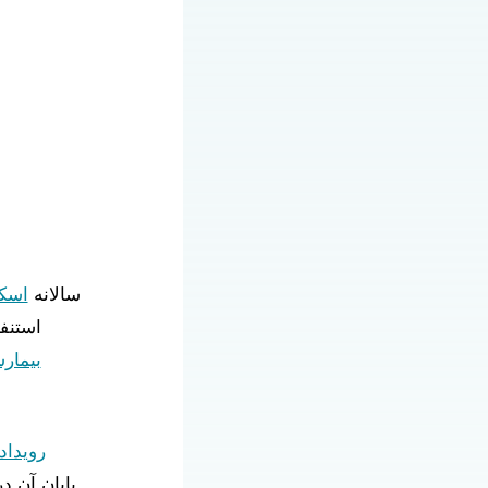
سالانه
اسکمپر تا
استنف
بیمار
رویداد