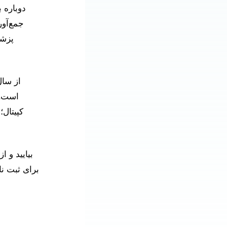
دوباره 
جمع‌آور
پزشک
است. 
کپیتال؛
بیایید و 