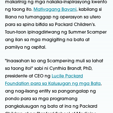
makarinig ng mga nakaka-inspirasyong kwento
ng taong ito.
Matiyagang Bayani
, kabilang si
Iliana na tumanggap ng operasyon sa utero
para sa spina bifida sa Packard Children's.
Taun-taon ipinagdiriwang ng Summer Scamper
ang ilan sa mga magigiting na bata at
pamilya ng ospital.
"Inaasahan ko ang Scamper-ing muli sa lahat
sa taong ito!" sabi ni Cynthia Brandt, PhD,
presidente at CEO ng
Lucile Packard
Foundation para sa Kalusugan ng mga Bata
,
ang nag-iisang entity sa pangangalap ng
pondo para sa mga programang
pangkalusugan ng bata at ina ng Packard