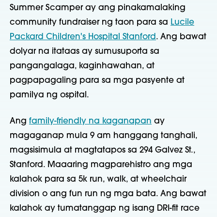
Summer Scamper ay ang pinakamalaking
community fundraiser ng taon para sa
Lucile
Packard Children's Hospital Stanford
. Ang bawat
dolyar na itataas ay sumusuporta sa
pangangalaga, kaginhawahan, at
pagpapagaling para sa mga pasyente at
pamilya ng ospital.
Ang
family-friendly na kaganapan
ay
magaganap mula 9 am hanggang tanghali,
magsisimula at magtatapos sa 294 Galvez St.,
Stanford. Maaaring magparehistro ang mga
kalahok para sa 5k run, walk, at wheelchair
division o ang fun run ng mga bata. Ang bawat
kalahok ay tumatanggap ng isang DRI-fit race