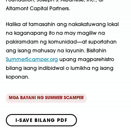
Foundation; Joseph J. Albanese, Inc.; at
Altamont Capital Partners.
Halika at tamasahin ang nakakatuwang lokal
na kaganapang ito na may magiliw na
pakiramdam ng komunidad—at suportahan
ang isang mahusay na layunin. Bisitahin
SummerScamper.org
upang magparehistro
bilang isang indibidwal o lumikha ng isang
koponan.
MGA BAYANI NG SUMMER SCAMPER
I-SAVE BILANG PDF