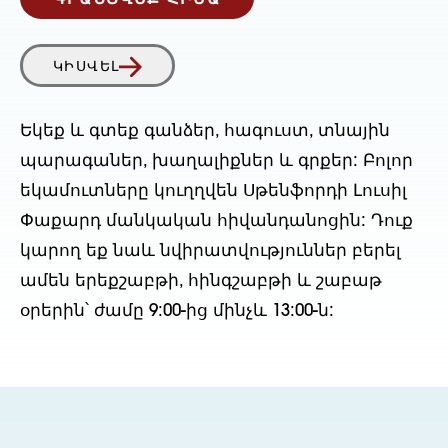
ԳՐԱՆՑՎԵՔ ՀԻՄԱ
ԿԻՍՎԵԼ
Եկեք և գտեք գանձեր, հագուստ, տնային
պարագաներ, խաղալիքներ և գրքեր: Բոլոր
եկամուտները կուղղվեն Սթենֆորդի Լուսիլ
Փաքարդ մանկական հիվանդանոցին: Դուք
կարող եք նաև նվիրատվություններ բերել
ամեն երեքշաբթի, հինգշաբթի և շաբաթ
օրերին՝ ժամը 9:00-ից մինչև 13:00-ն: