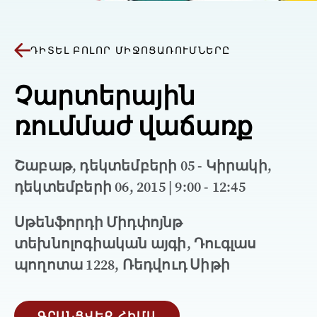
ԴԻՏԵԼ ԲՈԼՈՐ ՄԻՋՈՑԱՌՈՒՄՆԵՐԸ
Չարտերային
ռումմաժ վաճառք
Շաբաթ, դեկտեմբերի 05 - Կիրակի,
դեկտեմբերի 06, 2015 | 9:00 - 12:45
Սթենֆորդի Միդփոյնթ
տեխնոլոգիական այգի, Դուգլաս
պողոտա 1228, Ռեդվուդ Սիթի