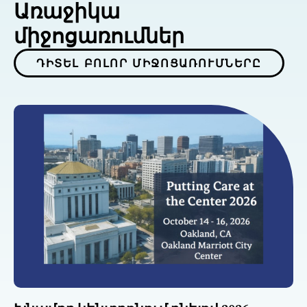
Առաջիկա
միջոցառումներ
ԴԻՏԵԼ ԲՈԼՈՐ ՄԻՋՈՑԱՌՈՒՄՆԵՐԸ