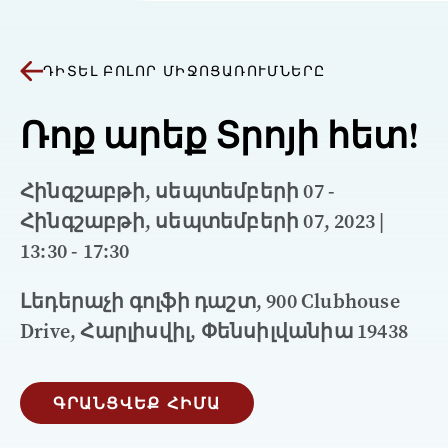
ԴԻՏԵԼ ԲՈԼՈՐ ՄԻՋՈՑԱՌՈՒՄՆԵՐԸ
Ռոք արեք Տրոյի հետ!
Հինգշաբթի, սեպտեմբերի 07 -
Հինգշաբթի, սեպտեմբերի 07, 2023 |
13:30 - 17:30
Լեդերաչի գոլֆի դաշտ, 900 Clubhouse
Drive, Հարլիսվիլ, Փենսիլվանիա 19438
ԳՐԱՆՑՎԵՔ ՀԻՄԱ