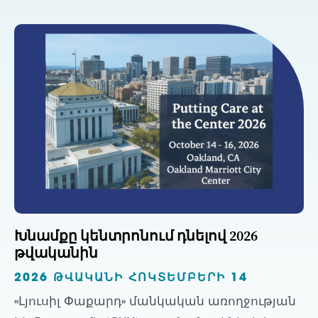
Խնամքը կենտրոնում դնելով 2026
թվականին
2026 ԹՎԱԿԱՆԻ ՀՈԿՏԵՄԲԵՐԻ 14
«Լյուսիլ Փաքարդ» մանկական առողջության