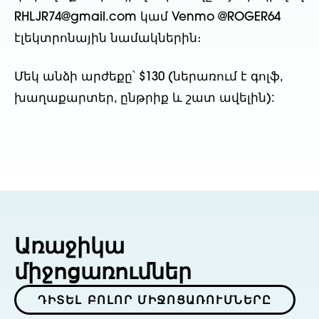
RHLJR74@gmail.com կամ Venmo @ROGER64
էլեկտրոնային նամակներին։
Մեկ անձի արժեքը՝ $130 (ներառում է գոլֆ,
խաղաքարտեր, ընթրիք և շատ ավելին):
Առաջիկա
միջոցառումներ
ԴԻՏԵԼ ԲՈԼՈՐ ՄԻՋՈՑԱՌՈՒՄՆԵՐԸ