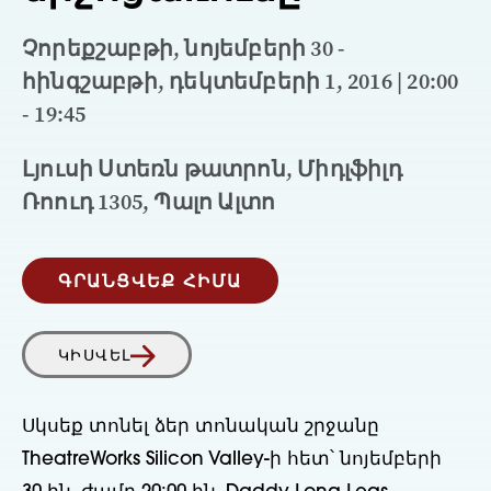
Չորեքշաբթի, նոյեմբերի 30 -
հինգշաբթի, դեկտեմբերի 1, 2016 | 20:00
- 19:45
Լյուսի Ստեռն թատրոն, Միդլֆիլդ
Ռոուդ 1305, Պալո Ալտո
ԳՐԱՆՑՎԵՔ ՀԻՄԱ
ԿԻՍՎԵԼ
Սկսեք տոնել ձեր տոնական շրջանը
TheatreWorks Silicon Valley-ի հետ՝ նոյեմբերի