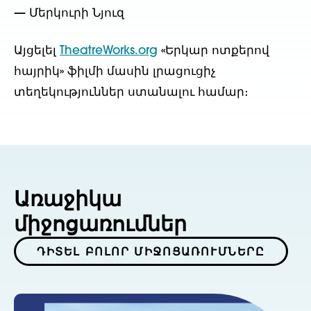
— Մերկուրի Նյուզ
Այցելել
TheatreWorks.org
«Երկար ոտքերով
հայրիկ» ֆիլմի մասին լրացուցիչ
տեղեկություններ ստանալու համար։
Առաջիկա
միջոցառումներ
ԴԻՏԵԼ ԲՈԼՈՐ ՄԻՋՈՑԱՌՈՒՄՆԵՐԸ