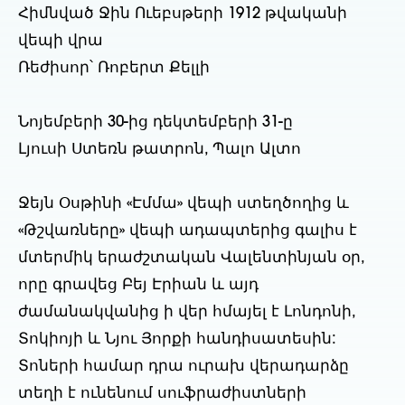
Հիմնված Ջին Ուեբսթերի 1912 թվականի
վեպի վրա
Ռեժիսոր՝ Ռոբերտ Քելլի
Նոյեմբերի 30-ից դեկտեմբերի 31-ը
Լյուսի Ստեռն թատրոն, Պալո Ալտո
Ջեյն Օսթինի «Էմմա» վեպի ստեղծողից և
«Թշվառները» վեպի ադապտերից գալիս է
մտերմիկ երաժշտական Վալենտինյան օր,
որը գրավեց Բեյ Էրիան և այդ
ժամանակվանից ի վեր հմայել է Լոնդոնի,
Տոկիոյի և Նյու Յորքի հանդիսատեսին:
Տոների համար դրա ուրախ վերադարձը
տեղի է ունենում սուֆրաժիստների