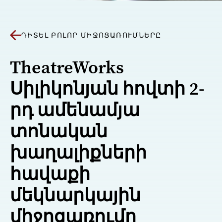
ԴԻՏԵԼ ԲՈԼՈՐ ՄԻՋՈՑԱՌՈՒՄՆԵՐԸ
TheatreWorks
Սիլիկոնյան հովտի 2-
րդ ամենամյա
տոնական
խաղալիքների
հավաքի
մեկնարկային
միջոցառումը