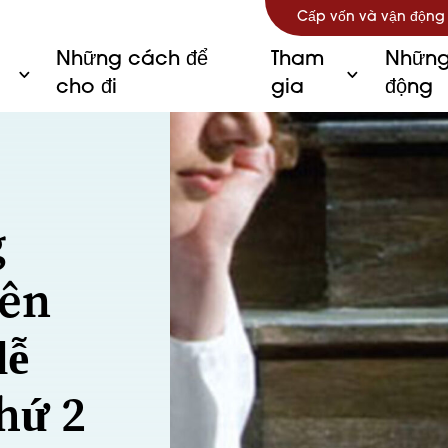
Cấp vốn và vận động
Những cách để
Tham
Những
cho đi
gia
động
g
yên
lễ
hứ 2