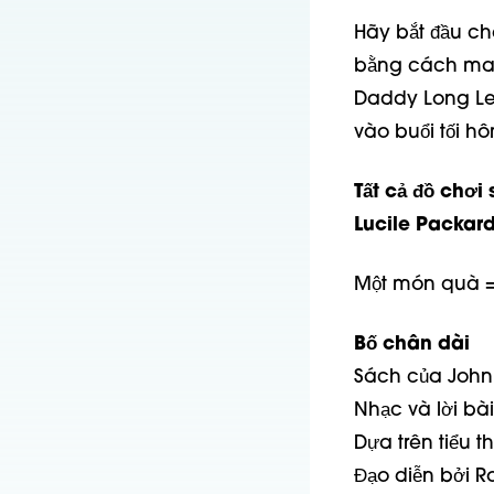
Hãy bắt đầu ch
bằng cách mang
Daddy Long Leg
vào buổi tối h
Tất cả đồ chơi
Lucile Packard
Một món quà =
Bố chân dài
Sách của John
Nhạc và lời bà
Dựa trên tiểu 
Đạo diễn bởi Ro