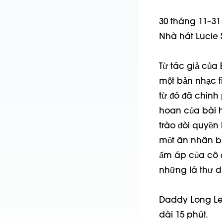
30 tháng 11–31
Nhà hát Lucie S
Từ tác giả của
một bản nhạc t
từ đó đã chinh 
hoan của bài h
trào đòi quyền
một ân nhân bí 
ấm áp của cô đế
những lá thư d
Daddy Long Leg
dài 15 phút.