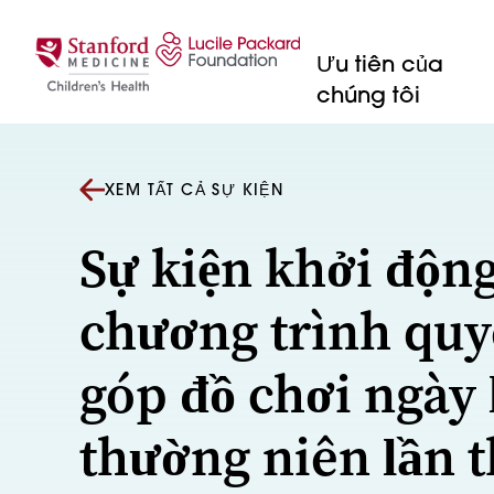
Bỏ qua nội dung
Ưu tiên của
chúng tôi
XEM TẤT CẢ SỰ KIỆN
Sự kiện khởi độn
chương trình qu
góp đồ chơi ngày 
thường niên lần t