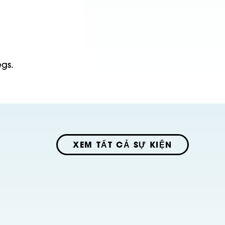
egs.
XEM TẤT CẢ SỰ KIỆN