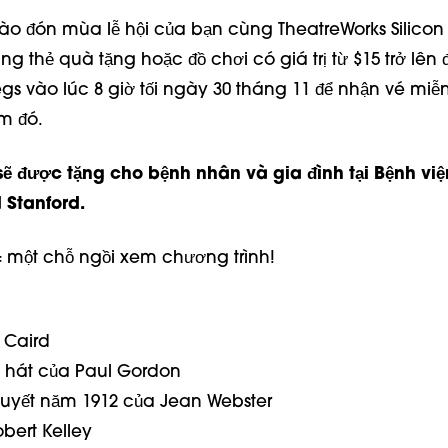
ào đón mùa lễ hội của bạn cùng TheatreWorks Silicon 
 thẻ quà tặng hoặc đồ chơi có giá trị từ $15 trở lên 
s vào lúc 8 giờ tối ngày 30 tháng 11 để nhận vé miễn
ôm đó.
 sẽ được tặng cho bệnh nhân và gia đình tại Bệnh việ
 Stanford.
 một chỗ ngồi xem chương trình!
 Caird
i hát của Paul Gordon
thuyết năm 1912 của Jean Webster
bert Kelley