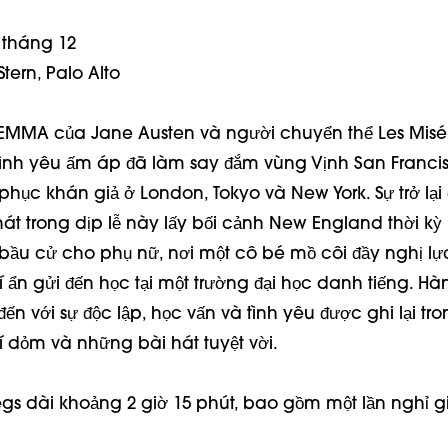
 tháng 12
tern, Palo Alto
 EMMA của Jane Austen và người chuyển thể Les Misé
ình yêu ấm áp đã làm say đắm vùng Vịnh San Franci
phục khán giả ở London, Tokyo và New York. Sự trở lại
át trong dịp lễ này lấy bối cảnh New England thời k
 bầu cử cho phụ nữ, nơi một cô bé mồ côi đầy nghị l
ẩn gửi đến học tại một trường đại học danh tiếng. Hàn
n với sự độc lập, học vấn và tình yêu được ghi lại tro
í dỏm và những bài hát tuyệt vời.
s dài khoảng 2 giờ 15 phút, bao gồm một lần nghỉ gi