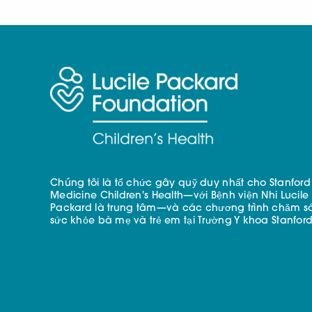
Chúng tôi là tổ chức gây quỹ duy nhất cho Stanford
Medicine Children's Health—với Bệnh viện Nhi Lucile
Packard là trung tâm—và các chương trình chăm s
sức khỏe bà mẹ và trẻ em tại Trường Y khoa Stanford