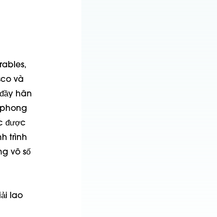
rables,
sco và
 đầy hân
ỳ phong
ực được
h trình
ng vô số
ải lao