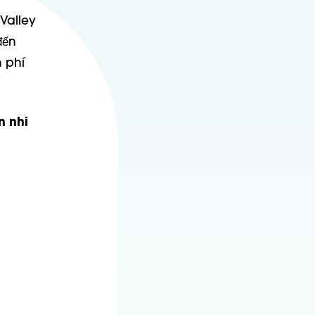
Valley
đến
 phí
n nhi