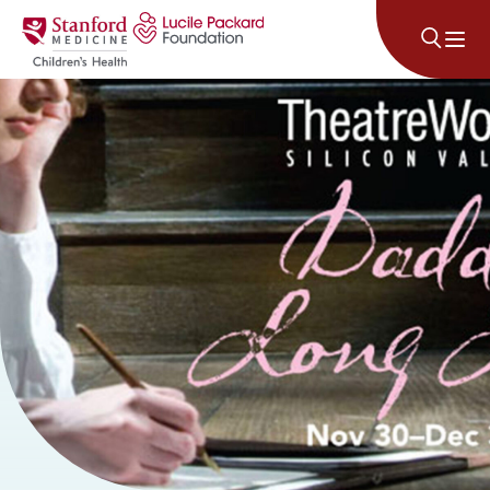
រំលងទៅមាតិកា