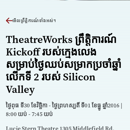
មើលព្រឹត្តិការណ៍ទាំងអស់។
TheatreWorks ព្រឹត្តិការណ៍
Kickoff របស់ក្មេងលេង
សម្រាប់ថ្ងៃឈប់សម្រាកប្រចាំឆ្នាំ
លើកទី 2 របស់ Silicon
Valley
ថ្ងៃពុធ ទី30 ខែវិច្ឆិកា - ថ្ងៃព្រហស្បតិ៍ ទី01 ខែធ្នូ ឆ្នាំ2016 |
8:00 យប់ - 7:45 យប់
Lucie Stern Theatre 1305 Middlefield Rd,