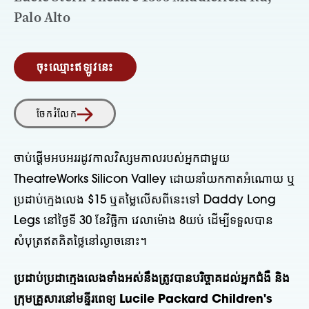
Palo Alto
ចុះឈ្មោះឥឡូវនេះ
ចែករំលែក
ចាប់ផ្តើមអបអររដូវកាលវិស្សមកាលរបស់អ្នកជាមួយ
TheatreWorks Silicon Valley ដោយនាំយកកាតអំណោយ ឬ
ប្រដាប់ក្មេងលេង $15 ឬតម្លៃលើសពីនេះទៅ Daddy Long
Legs នៅថ្ងៃទី 30 ខែវិច្ឆិកា វេលាម៉ោង 8យប់ ដើម្បីទទួលបាន
សំបុត្រឥតគិតថ្លៃនៅល្ងាចនោះ។
ប្រដាប់ប្រដាក្មេងលេងទាំងអស់នឹងត្រូវបានបរិច្ចាគដល់អ្នកជំងឺ និង
ក្រុមគ្រួសារនៅមន្ទីរពេទ្យ Lucile Packard Children's