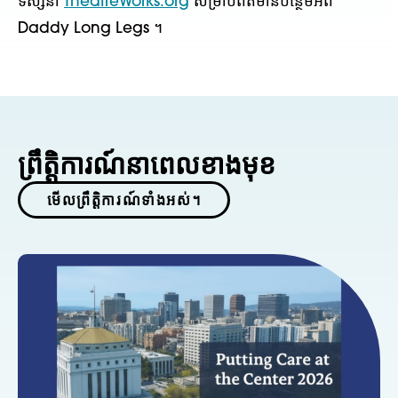
ទស្សនា
TheatreWorks.org
សម្រាប់ព័ត៌មានបន្ថែមអំពី
Daddy Long Legs ។
ព្រឹត្តិការណ៍នាពេលខាងមុខ
មើលព្រឹត្តិការណ៍ទាំងអស់។