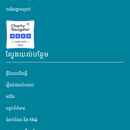
ការរៃអង្គាសប្រាក់
ស្វែងយល់បន្ថែម
អ្វីដែលយើងធ្វើ
រឿងរ៉ាវផលប៉ះពាល់
អាជីព
បន្ទប់ព័ត៌មាន
ទំនាក់ទំនង និង FAQ