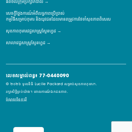
ផតថលក្រុមប្រឹក្សាភិបាល
សេចក្តីថ្លែងការណ៍អំពីលទ្ធភាពប្រើប្រាស់
កម្មវិធីសម្រាប់កុមារ និងយុវជនដែលមានតម្រូវការថែទាំសុខភាពពិសេស
សុខភាពកុមារវេជ្ជសាស្ត្រស្ទែនហ្វដ
សាលាវេជ្ជសាស្ត្រស្ទែនហ្វដ
លេខសម្គាល់ពន្ធ៖ 77-0440090
© ២០២៦ មូលនិធិ Lucile Packard សម្រាប់សុខភាពកុមារ។.
រក្សាសិទ្ធិគ្រប់យ៉ាង។
គោលការណ៍ឯកជនភាព.
ចំណូលចិត្តខូឃី