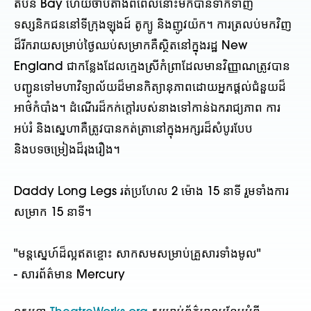
តំបន់ Bay ហើយចាប់តាំងពីពេលនោះមកបានទាក់ទាញ
ទស្សនិកជននៅទីក្រុងឡុងដ៍ តូក្យូ និងញូវយ៉ក។ ការត្រលប់មកវិញ
ដ៏រីករាយសម្រាប់ថ្ងៃឈប់សម្រាកគឺស្ថិតនៅក្នុងរដ្ឋ New
England ជាកន្លែងដែលក្មេងស្រីកំព្រាដែលមានវិញ្ញាណត្រូវបាន
បញ្ជូនទៅមហាវិទ្យាល័យដ៏មានកិត្យានុភាពដោយអ្នកផ្តល់ជំនួយដ៏
អាថ៌កំបាំង។ ដំណើរដ៏កក់ក្តៅរបស់នាងទៅកាន់ឯករាជ្យភាព ការ
អប់រំ និងស្នេហាគឺត្រូវបានកត់ត្រានៅក្នុងអក្សរដ៏សំបូរបែប
និងបទចម្រៀងដ៏រុងរឿង។
Daddy Long Legs រត់ប្រហែល 2 ម៉ោង 15 នាទី រួមទាំងការ
សម្រាក 15 នាទី។
"មន្តស្នេហ៍ដ៏ល្អឥតខ្ចោះ សាកសមសម្រាប់គ្រួសារទាំងមូល"
- សារព័ត៌មាន Mercury