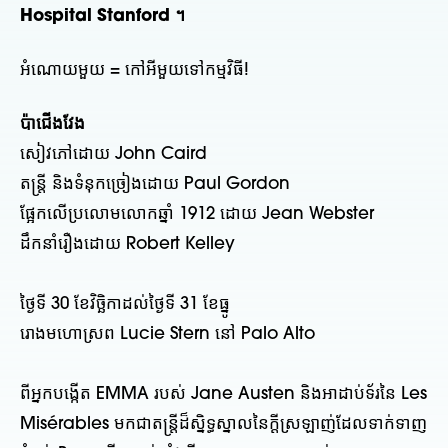
Hospital Stanford ។
អំណោយមួយ = កៅអីមួយទៅកម្មវិធី!
ប៉ាជើងវែង
សៀវភៅដោយ John Caird
តន្ត្រី និងទំនុកច្រៀងដោយ Paul Gordon
ផ្អែកលើប្រលោមលោកឆ្នាំ 1912 ដោយ Jean Webster
ដឹកនាំរឿងដោយ Robert Kelley
ថ្ងៃទី 30 ខែវិច្ឆិកាដល់ថ្ងៃទី 31 ខែធ្នូ
រោងមហោស្រព Lucie Stern នៅ Palo Alto
ពីអ្នកបង្កើត EMMA របស់ Jane Austen និងអាដាប់ទ័រនៃ Les
Misérables មកជាតន្ត្រីដ៏ស្និទ្ធស្នាលនៃក្តីស្រឡាញ់ដែលទាក់ទាញ