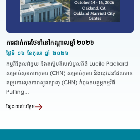
ការដាក់ការថែទាំនៅកណ្តាលឆ្នាំ ២០២៦
ថ្ងៃទី ១៤ ខែតុលា ឆ្នាំ ២០២៦
កម្មវិធីផ្តល់ជំនួយ និងតស៊ូមតិរបស់មូលនិធិ Lucile Packard
សម្រាប់សុខភាពកុមារ (CHN) សម្រាប់កុមារ និងយុវជនដែលមាន
តម្រូវការសុខភាពស្មុគស្មាញ (CHN) កំពុងឧបត្ថម្ភកម្មវិធី
Putting...
ស្វែងយល់បន្ថែម