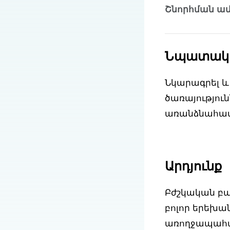
Շնորհման ամ
Նպատակ
Նկարագրել և
ծառայությու
առանձնահատ
Արդյունք
Բժշկական բար
բոլոր երեխա
առողջապահակ