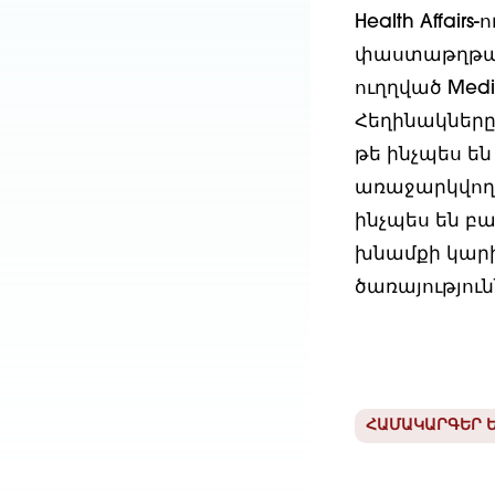
Health Affair
փաստաթղթավո
ուղղված Med
Հեղինակները
թե ինչպես ե
առաջարկվող ծ
ինչպես են բ
խնամքի կարի
ծառայություն
ՀԱՄԱԿԱՐԳԵՐ Ե