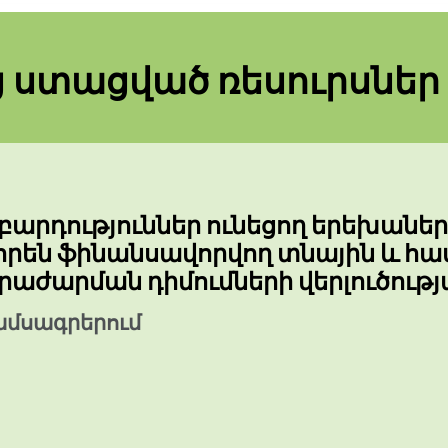
ց ստացված ռեսուրսներ
բարդություններ ունեցող երեխանե
են ֆինանսավորվող տնային և համ
 հրաժարման դիմումների վերլուծու
ամսագրերում