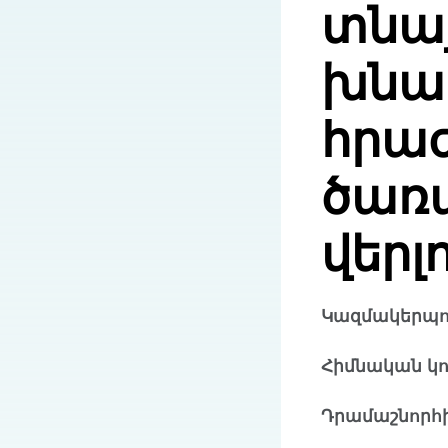
տնայ
խնամ
հրա
ծառա
վերլ
Կազմակերպու
Հիմնական կ
Դրամաշնորհի