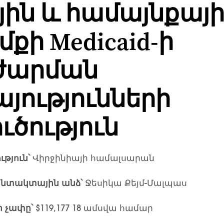
ին և համայնքայ
քի Medicaid-ի
ժարման
յությունների
ուծություն
թյուն՝
Վիրջինիայի համալսարան
ոնտակտային անձ՝
Ջեսիկա Քեյմ-Մալպաս
 չափը՝
$119,177 18 ամսվա համար