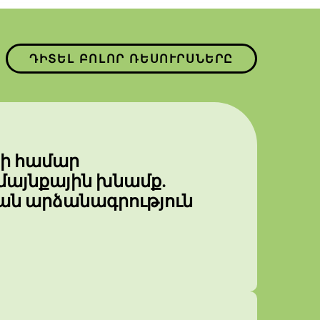
ԴԻՏԵԼ ԲՈԼՈՐ ՌԵՍՈՒՐՍՆԵՐԸ
րի համար
այնքային խնամք.
թյան արձանագրություն