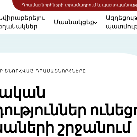
Դրամաշնորհների տրամադրում և պաշտպանությ
Նվիրաբերելու
Ազդեցու
Մասնակցեք
եղանակներ
պատմութ
ՈՐ ՇՆՈՐՀՎԱԾ ԴՐԱՄԱՇՆՈՐՀՆԵՐԸ
կական
ություններ ունեց
աների շրջանում