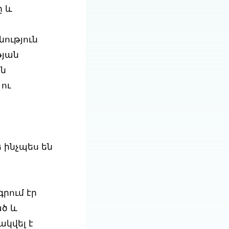
ը և
նություն
թյան
են
ու
 ինչպես են
րում էր
ած և
կվել է