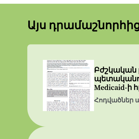
Այս դրամաշնորհի
Բժշկական 
պետականոր
Medicaid-ի
Հոդվածներ 