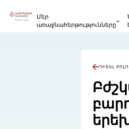
Անցնել բովանդակությանը
Մեր
առաջնահերթությունները
ԴԻՏԵԼ ԲՈԼ
Բժշ
բարդ
երեխ