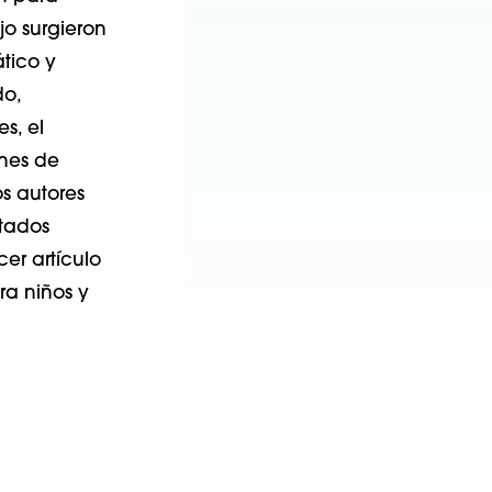
o surgieron
ático y
do,
s, el
nes de
s autores
stados
cer artículo
ra niños y