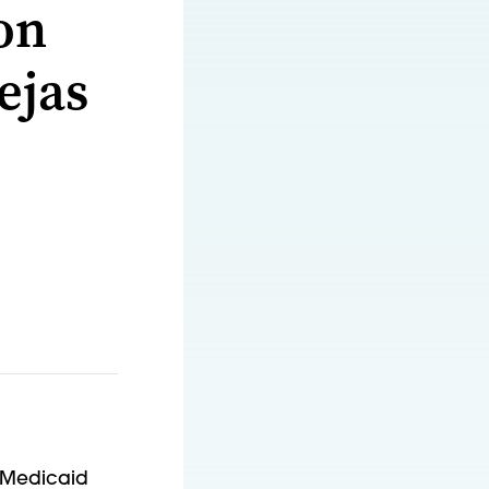
on
ejas
e Medicaid