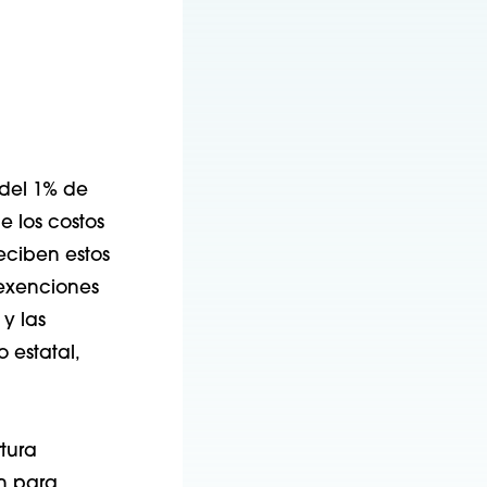
del 1% de
e los costos
eciben estos
 exenciones
 y las
 estatal,
tura
an para