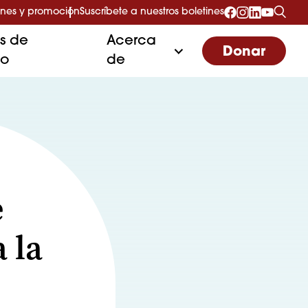
nes y promoción
Suscríbete a nuestros boletines
as de
Acerca
Donar
to
de
e
 la