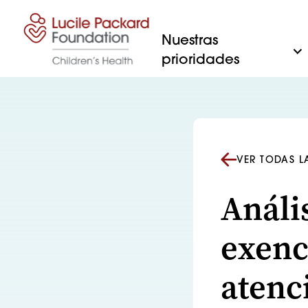
Saltar al contenido
Nuestras
prioridades
VER TODAS 
Anális
exenc
atenc