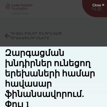
Անցնել բովանդակությանը
ԴԻՏԵԼ ԲՈԼՈՐ ՇՆՈՐՀՎԱԾ
ԴՐԱՄԱՇՆՈՐՀՆԵՐԸ
Զարգացման
խնդիրներ ունեցող
երեխաների համար
հավասար
ֆինանսավորում.
Փուլ 1