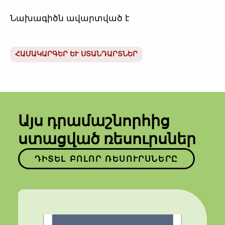
Նախագիծն ավարտված է
ՀԱՄԱԿԱՐԳԵՐ ԵՒ ՍՏԱՆԴԱՐՏՆԵՐ
Այս դրամաշնորհից
ստացված ռեսուրսներ
ԴԻՏԵԼ ԲՈԼՈՐ ՌԵՍՈՒՐՍՆԵՐԸ