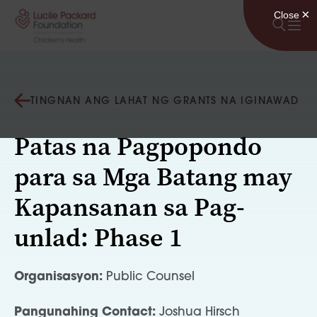
Lumaktaw sa nilalaman
TINGNAN ANG LAHAT NG GRANTS NA IGINAWAD
Patas na Pagpopondo
para sa Mga Batang may
Kapansanan sa Pag-
unlad: Phase 1
Organisasyon:
Public Counsel
Pangunahing Contact:
Joshua Hirsch