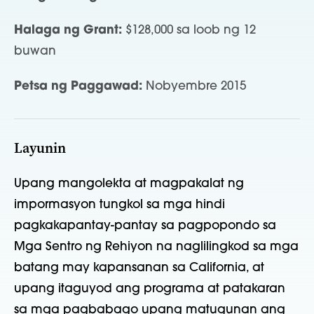
Halaga ng Grant:
$128,000 sa loob ng 12
buwan
Petsa ng Paggawad:
Nobyembre 2015
Layunin
Upang mangolekta at magpakalat ng
impormasyon tungkol sa mga hindi
pagkakapantay-pantay sa pagpopondo sa
Mga Sentro ng Rehiyon na naglilingkod sa mga
batang may kapansanan sa California, at
upang itaguyod ang programa at patakaran
sa mga pagbabago upang matugunan ang