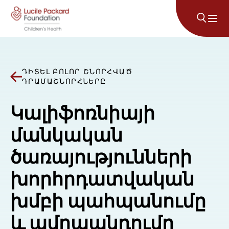
Անցնել բովանդակությանը
ԴԻՏԵԼ ԲՈԼՈՐ ՇՆՈՐՀՎԱԾ
ԴՐԱՄԱՇՆՈՐՀՆԵՐԸ
Կալիֆոռնիայի
մանկական
ծառայությունների
խորհրդատվական
խմբի պահպանումը
և ամրապնդումը