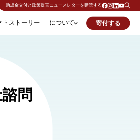
助成金交付と政策提言
ニュースレターを購読する
クトストーリー
について
寄付する
祉諮問