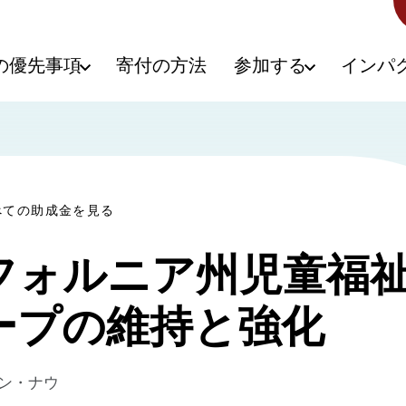
の優先事項
寄付の方法
参加する
インパ
べての助成金を見る
フォルニア州児童福
ープの維持と強化
ン・ナウ