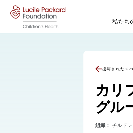
コンテンツにスキップ
私たち
授与されたす
カリ
グル
組織：
チルドレ