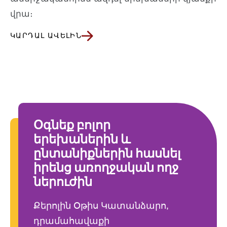
վրա։
ԿԱՐԴԱԼ ԱՎԵԼԻՆ
Օգնեք բոլոր
երեխաներին և
ընտանիքներին հասնել
իրենց առողջական ողջ
ներուժին
Քերոլին Օթիս Կատանձարո,
դրամահավաքի