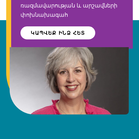
ռազմավարության և արշավների
փոխնախագահ
ԿԱՊՎԵՔ ԻՆՁ ՀԵՏ