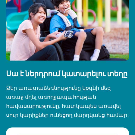
Սա է ներդրում կատարելու տեղը
Ձեր առատաձեռնությունը կօգնի մեզ
առաջ մղել առողջապահության
հավասարությունը, հատկապես առավել
սուր կարիքներ ունեցող մարդկանց համար։