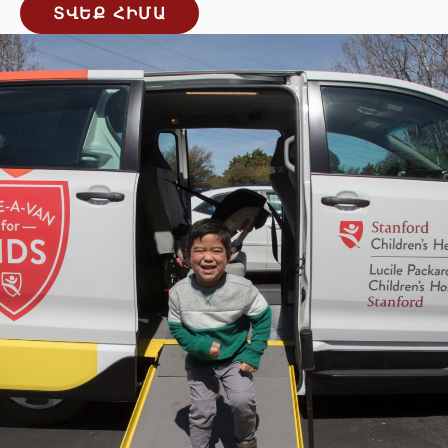
ՏՎԵՔ ՀԻՄԱ