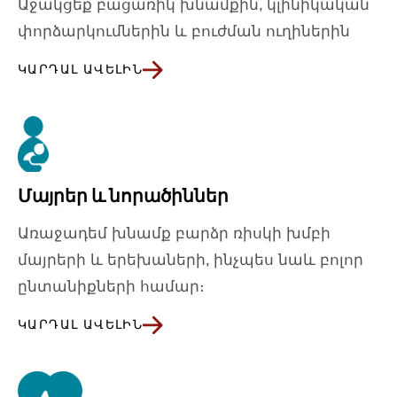
Աջակցեք բացառիկ խնամքին, կլինիկական
փորձարկումներին և բուժման ուղիներին
ԿԱՐԴԱԼ ԱՎԵԼԻՆ
Մայրեր և նորածիններ
Առաջադեմ խնամք բարձր ռիսկի խմբի
մայրերի և երեխաների, ինչպես նաև բոլոր
ընտանիքների համար։
ԿԱՐԴԱԼ ԱՎԵԼԻՆ