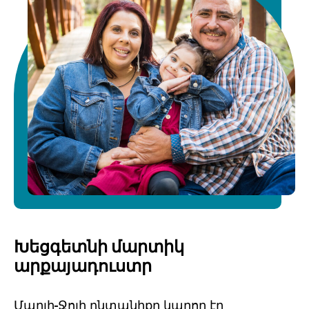
Խեցգետնի մարտիկ
արքայադուստր
Մարլի-Ջոյի ընտանիքը կարող էր