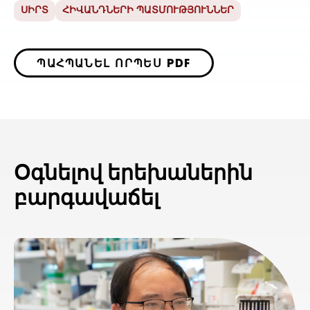
ՍԻՐՏ
ՀԻՎԱՆԴՆԵՐԻ ՊԱՏՄՈՒԹՅՈՒՆՆԵՐ
ՊԱՀՊԱՆԵԼ ՈՐՊԵՍ PDF
Օգնելով երեխաներին
բարգավաճել