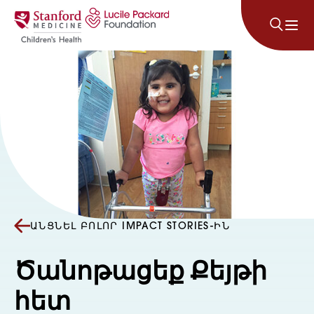
Անցնել բովանդակությանը
ԱՆՑՆԵԼ ԲՈԼՈՐ IMPACT STORIES-ԻՆ
Ծանոթացեք Քեյթի
հետ