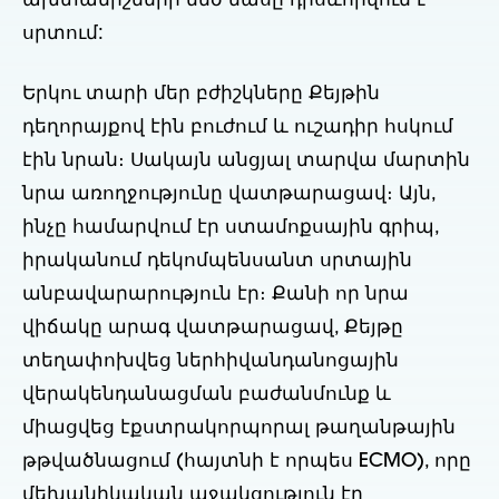
ախտանիշների մեծ մասը դրսևորվում է
սրտում:
Երկու տարի մեր բժիշկները Քեյթին
դեղորայքով էին բուժում և ուշադիր հսկում
էին նրան։ Սակայն անցյալ տարվա մարտին
նրա առողջությունը վատթարացավ։ Այն,
ինչը համարվում էր ստամոքսային գրիպ,
իրականում դեկոմպենսանտ սրտային
անբավարարություն էր։ Քանի որ նրա
վիճակը արագ վատթարացավ, Քեյթը
տեղափոխվեց ներհիվանդանոցային
վերակենդանացման բաժանմունք և
միացվեց էքստրակորպորալ թաղանթային
թթվածնացում (հայտնի է որպես ECMO), որը
մեխանիկական աջակցություն էր