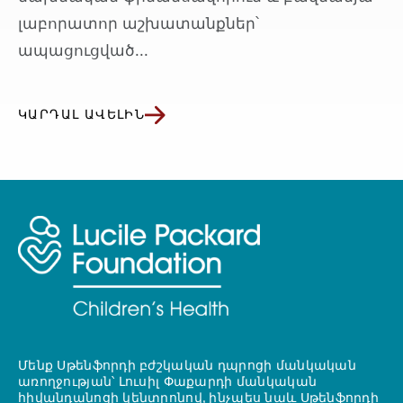
լաբորատոր աշխատանքներ՝
ապացուցված...
ԿԱՐԴԱԼ ԱՎԵԼԻՆ
Մենք Սթենֆորդի բժշկական դպրոցի մանկական
առողջության՝ Լուսիլ Փաքարդի մանկական
հիվանդանոցի կենտրոնով, ինչպես նաև Սթենֆորդի