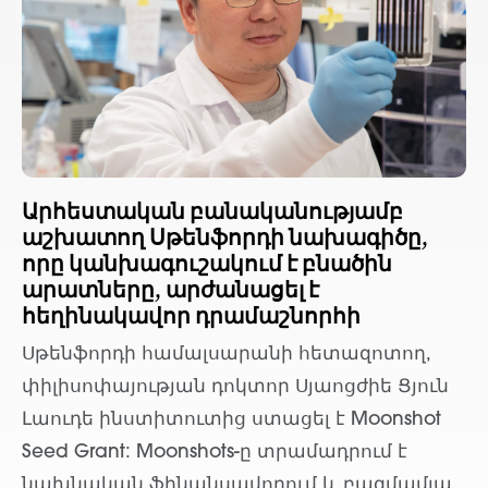
Արհեստական բանականությամբ
աշխատող Սթենֆորդի նախագիծը,
որը կանխագուշակում է բնածին
արատները, արժանացել է
հեղինակավոր դրամաշնորհի
Սթենֆորդի համալսարանի հետազոտող,
փիլիսոփայության դոկտոր Սյաոցժիե Ցյուն
Լաուդե ինստիտուտից ստացել է Moonshot
Seed Grant: Moonshots-ը տրամադրում է
նախնական ֆինանսավորում և բազմամյա