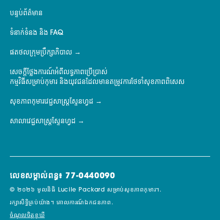
បន្ទប់ព័ត៌មាន
ទំនាក់ទំនង និង FAQ
ផតថលក្រុមប្រឹក្សាភិបាល
សេចក្តីថ្លែងការណ៍អំពីលទ្ធភាពប្រើប្រាស់
កម្មវិធីសម្រាប់កុមារ និងយុវជនដែលមានតម្រូវការថែទាំសុខភាពពិសេស
សុខភាពកុមារវេជ្ជសាស្ត្រស្ទែនហ្វដ
សាលាវេជ្ជសាស្ត្រស្ទែនហ្វដ
លេខសម្គាល់ពន្ធ៖ 77-0440090
© ២០២៦ មូលនិធិ Lucile Packard សម្រាប់សុខភាពកុមារ។.
រក្សាសិទ្ធិគ្រប់យ៉ាង។
គោលការណ៍ឯកជនភាព.
ចំណូលចិត្តខូឃី