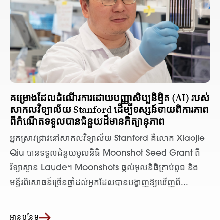
គម្រោង​ដែល​ដំណើរការ​ដោយ​បញ្ញា​សិប្បនិម្មិត (AI) របស់​
សាកលវិទ្យាល័យ Stanford ដើម្បី​ទស្សន៍ទាយ​ពិការភាព​
ពី​កំណើត​ទទួល​បាន​ជំនួយ​ដ៏​មាន​កិត្យានុភាព
អ្នកស្រាវជ្រាវ​នៅ​សាកលវិទ្យាល័យ Stanford គឺលោក Xiaojie
Qiu បានទទួល​ជំនួយ​មូលនិធិ Moonshot Seed Grant ពី​
វិទ្យាស្ថាន Laude។ Moonshots ផ្តល់​មូលនិធិ​គ្រាប់ពូជ និង​
មន្ទីរពិសោធន៍​ច្រើន​ឆ្នាំ​ដល់​អ្នក​ដែល​បាន​បង្ហាញ​ឱ្យ​ឃើញ​ពី...
អានបន្ថែម