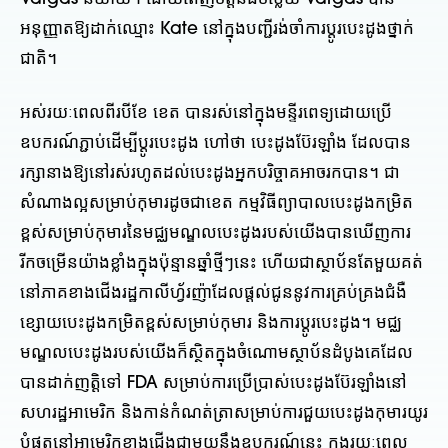
អនុញ្ញាតឱ្យដាក់ឈ្មោះ Kate នៅក្នុងបញ្ជីរង់ចាំការប្តូរបេះដូងថ្នាក់
ជាតិ។
អស់រយៈពេលពីរបីខែ ខេត បានរស់នៅក្នុងមន្ទីរពេទ្យដោយប្រើ
ឧបករណ៍ភ្ជាប់ដើម្បីប្តូរបេះដូង ហៅថា បេះដូងប៊ែរឡាំង ដែលបាន
រក្សានាងឱ្យនៅរស់រហូតដល់បេះដូងអ្នកបរិច្ចាគអាចរកបាន។ ជា
សំណាងល្អសម្រាប់កុមារដូចជាខេត កម្មវិធីព្យាបាលបេះដូងកម្រិត
ខ្ពស់សម្រាប់កុមារនៃមជ្ឈមណ្ឌលបេះដូងរបស់យើងបានឃើញការ
រីកចម្រើនយ៉ាងខ្លាំងក្នុងប៉ុន្មានឆ្នាំថ្មីៗនេះ ហើយជាស្ថាប័នតែមួយគត់
នៅភាគខាងជើងរដ្ឋកាលីហ្វ័រញ៉ាដែលផ្តល់ជូននូវការគ្រប់គ្រងជំងឺ
ខ្សោយបេះដូងកម្រិតខ្ពស់សម្រាប់កុមារ និងការប្តូរបេះដូង។ មជ្ឈ
មណ្ឌលបេះដូងរបស់យើងក៏ស្ថិតក្នុងចំណោមស្ថាប័នដំបូងគេដែល
បានដាក់ញត្តិទៅ FDA សម្រាប់ការប្រើប្រាស់បេះដូងប៊ែរឡាំងនៅ
សហរដ្ឋអាមេរិក និងកាន់កំណត់ត្រាសម្រាប់ការជួយបេះដូងកុមារយូរ
បំផុតនៅអាមេរិកខាងជើងជាមួយនឹងឧបករណ៍នេះ ក្នុងរយៈពេល