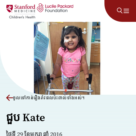
រំលងទៅមាតិកា
ចូលទៅកាន់រឿងរ៉ាវផលប៉ះពាល់ទាំងអស់។
ជួប Kate
ថ្ងៃទី 29 ខែមករា ឆ្នាំ 2016