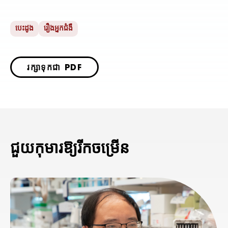
បេះដូង
រឿងអ្នកជំងឺ
រក្សាទុកជា PDF
ជួយកុមារឱ្យរីកចម្រើន