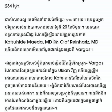
234 ថ្ងៃ។
ជាសំណាងល្អ ខេតមិនចាំបាច់រង់ចាំយូរขนาดនោះទេ។ បេះដូងអ្នក
បរិច្ចាគរបស់នាងបានមកដល់នៅថ្ងៃទី 20 ខែមិថុនា។ ខេតបាន
ទទួលការប្តូរសរីរាង្គ ដែលធ្វើឡើងដោយគ្រូពេទ្យវះកាត់
Katsuhide Maeda, MD និង Olaf Reinhartz, MD
ហើយពិភពលោកមើលទៅដូចជាកន្លែងផ្សេងពី Vargas។
«វាដូចជាកូនស្រីរបស់ខ្ញុំកំពុងចាប់ផ្តើមជីវិតថ្មីទាំងស្រុង» Vargas
ដែលបានវិលត្រឡប់មករស់នៅក្នុង Ukiah វិញ ហើយញញឹម
ដោយមោទនភាពនៅពេលដែល Kate កាន់តែរឹងមាំនៅលើជើង
តូចៗរបស់នាងបាននិយាយ។ «ខ្ញុំពិតជារំភើបណាស់ដែលបានឃើញ
អនាគតរបស់នាង។ នាងនឹងអាចចូលរួមក្នុងកីឡាបាន។ នាងនឹងមិន
មានដែនកំណត់ណាមួយឡើយ។ នាងនឹងក្លាយជាក្មេងធម្មតាម្នាក់
ដូចដែលនាងសមនឹងទទួលបាន»។