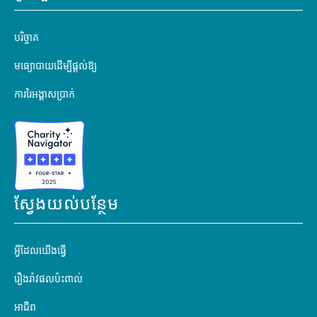
បរិច្ចាគ
មធ្យោបាយដើម្បីផ្តល់ឱ្យ
ការរៃអង្គាសប្រាក់
ស្វែងយល់បន្ថែម
អ្វីដែលយើងធ្វើ
រឿងរ៉ាវផលប៉ះពាល់
អាជីព