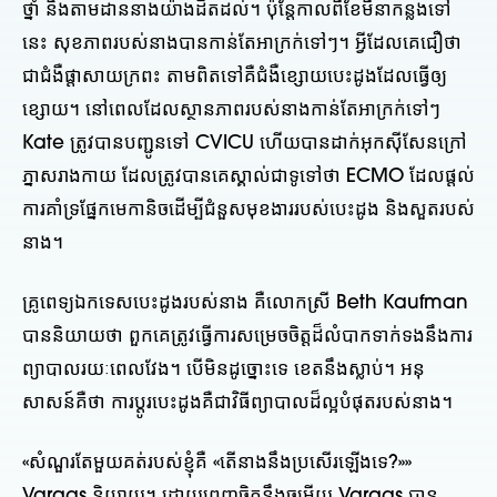
ថ្នាំ និងតាមដាននាងយ៉ាងដិតដល់។ ប៉ុន្តែកាលពីខែមីនាកន្លងទៅ
នេះ សុខភាពរបស់នាងបានកាន់តែអាក្រក់ទៅៗ។ អ្វីដែលគេជឿថា
ជាជំងឺផ្តាសាយក្រពះ តាមពិតទៅគឺជំងឺខ្សោយបេះដូងដែលធ្វើឲ្យ
ខ្សោយ។ នៅពេលដែលស្ថានភាពរបស់នាងកាន់តែអាក្រក់ទៅៗ
Kate ត្រូវបានបញ្ជូនទៅ CVICU ហើយបានដាក់អុកស៊ីសែនក្រៅ
ភ្នាសរាងកាយ ដែលត្រូវបានគេស្គាល់ជាទូទៅថា ECMO ដែលផ្តល់
ការគាំទ្រផ្នែកមេកានិចដើម្បីជំនួសមុខងាររបស់បេះដូង និងសួតរបស់
នាង។
គ្រូពេទ្យឯកទេសបេះដូងរបស់នាង គឺលោកស្រី Beth Kaufman
បាននិយាយថា ពួកគេត្រូវធ្វើការសម្រេចចិត្តដ៏លំបាកទាក់ទងនឹងការ
ព្យាបាលរយៈពេលវែង។ បើមិនដូច្នោះទេ ខេតនឹងស្លាប់។ អនុ
សាសន៍គឺថា ការប្តូរបេះដូងគឺជាវិធីព្យាបាលដ៏ល្អបំផុតរបស់នាង។
«សំណួរតែមួយគត់របស់ខ្ញុំគឺ «តើនាងនឹងប្រសើរឡើងទេ?»»
Vargas និយាយ។ ដោយពេញចិត្តនឹងចម្លើយ Vargas បាន