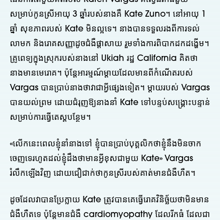
សម្រាប់កូនស្រីអាយុ 3 ឆ្នាំរបស់នាងគឺ Kate Zuno។ នៅអាយុ 1
ឆ្នាំ សុខភាពរបស់ Kate មិនល្អទេ។ នាងបានទទួលរងពីការទល់
លាមក និងរោគសញ្ញាដូចជំងឺផ្តាសាយ រួមទាំងការពិបាកដកដង្ហើម។
គ្រូពេទ្យក្នុងស្រុករបស់នាងនៅ Ukiah រដ្ឋ California គិតថា
នាងមានមេរោគ។ ប៉ុន្តែអារម្មណ៍ម្តាយដែលមានពីកំណើតរបស់
Vargas បានប្រាប់នាងថាវាជាអ្វីផ្សេងទៀត។ ម្តាយរបស់ Vargas
បានយល់ព្រម ដោយជំរុញឱ្យនាងនាំ Kate ទៅបន្ទប់សង្គ្រោះបន្ទាន់
សម្រាប់ការធ្វើតេស្តបន្ថែម។
«លើកនេះពេលខ្ញុំនាំនាងទៅ ខ្ញុំបានប្រាប់បុគ្គលិកថាខ្ញុំនឹងមិនចាក
ចេញទេរហូតដល់ខ្ញុំដឹងថាមានអ្វីខុសជាមួយ Kate» Vargas
រំលឹកឡើងវិញ ដោយជឿជាក់ថាកូនស្រីរបស់គាត់មានជំងឺហឺត។
ដូចដែលវាបានប្រែក្លាយ Kate ត្រូវបានគេធ្វើរោគវិនិច្ឆ័យថាមិនមាន
ជំងឺហឺតទេ ប៉ុន្តែមានជំងឺ cardiomyopathy ដែលរីកធំ ដែលជា