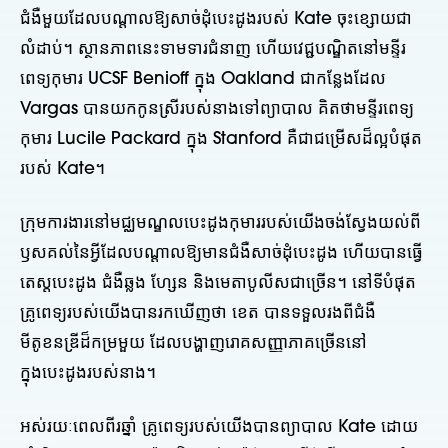
ជំងឺមួយដែលបណ្តាលឱ្យសាច់ដុំបេះដូងរបស់ Kate ចុះខ្សោយជា
លំដាប់។ ស្ថានភាពនេះទាមទារជំនាញ ហើយវេជ្ជបណ្ឌិតនៅមន្ទីរ
ពេទ្យកុមារ UCSF Benioff ក្នុង Oakland ជាកន្លែងដែល
Vargas បានយកកូនស្រីរបស់នាងទៅព្យាបាល គិតថាមន្ទីរពេទ្យ
កុមារ Lucile Packard ក្នុង Stanford គឺជាជម្រើសដ៏ល្អបំផុត
របស់ Kate។
ក្រុមការងារនៅមជ្ឈមណ្ឌលបេះដូងកុមាររបស់យើងចង់ស្វែងយល់ពី
ឫសគល់នៃអ្វីដែលបណ្តាលឱ្យមានជំងឺសាច់ដុំបេះដូង ហើយបានធ្វើ
តេស្តបេះដូង ជំងឺឆ្លង ហ្សែន និងមេតាបូលីសជាច្រើន។ នៅទីបំផុត
គ្រូពេទ្យរបស់យើងបានរកឃើញថា ខេត បានទទួលរងពីជំងឺ
មីតូខនឌ្រីដ៏កម្រមួយ ដែលបង្ហាញរោគសញ្ញាភាគច្រើននៅ
ក្នុងបេះដូងរបស់នាង។
អស់រយៈពេលពីរឆ្នាំ គ្រូពេទ្យរបស់យើងបានព្យាបាល Kate ដោយ