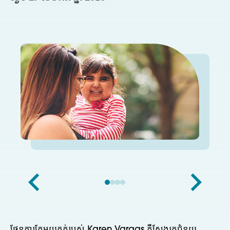
ផែនការតែមួយគត់របស់ Karen Vargas គឺស្វែងរកជំនួយ