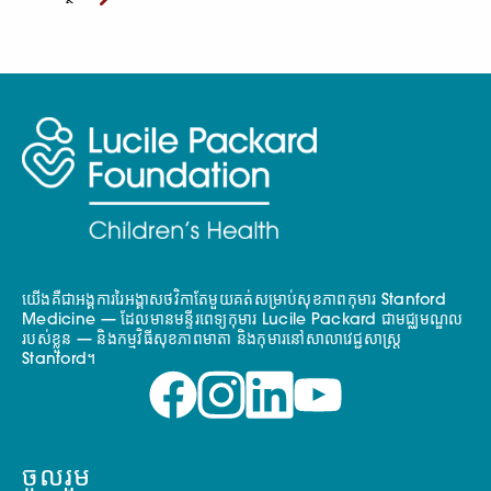
យើងគឺជាអង្គការរៃអង្គាសថវិកាតែមួយគត់សម្រាប់សុខភាពកុមារ Stanford
Medicine — ដែលមានមន្ទីរពេទ្យកុមារ Lucile Packard ជាមជ្ឈមណ្ឌល
របស់ខ្លួន — និងកម្មវិធីសុខភាពមាតា និងកុមារនៅសាលាវេជ្ជសាស្ត្រ
Stanford។
ចូលរួម