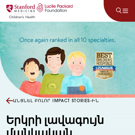
Անցնել բովանդակությանը
ԱՆՑՆԵԼ ԲՈԼՈՐ IMPACT STORIES-ԻՆ
Երկրի լավագույն
մանկական