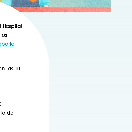
 Hospital
los
reporte
en las 10
0
nto de