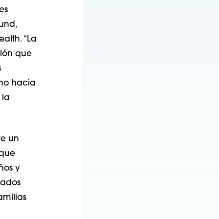
es
Lund,
ealth. “La
ción que
s
ino hacia
 la
te un
 que
ños y
zados
amilias