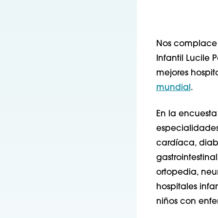
Nos complace a
Infantil Lucile
mejores hospit
mundial
.
En la encuesta 
especialidades
cardíaca, diab
gastrointestina
ortopedia, neu
hospitales infa
niños con enf