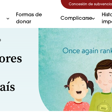
Concesión de subvencio
Formas de
Hist
Complicarse
donar
imp
O
ores
aís