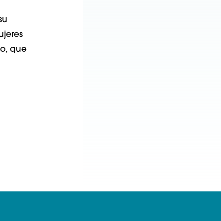
su
ujeres
o, que