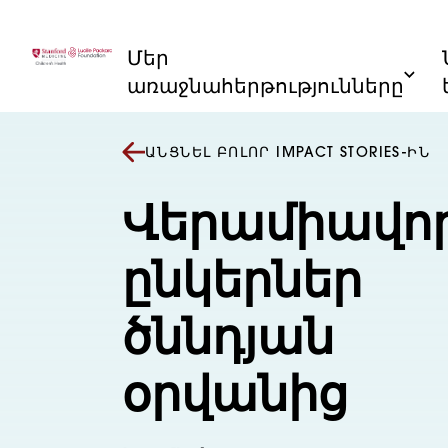
Անցնել բովանդակությանը
Մեր
առաջնահերթությունները
ԱՆՑՆԵԼ ԲՈԼՈՐ IMPACT STORIES-ԻՆ
Վերամիավո
ընկերներ
ծննդյան
օրվանից