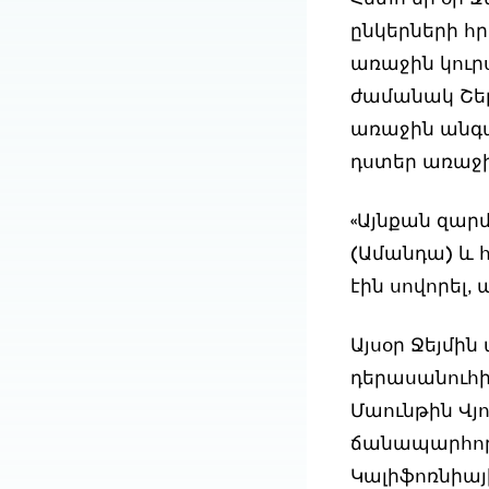
ընկերների հ
առաջին կուրս
ժամանակ Շեր
առաջին անգամ
դստեր առաջին
«Այնքան զար
(Ամանդա) և հ
էին սովորել,
Այսօր Ջեյմի
դերասանուհի։
Մաունթին Վյո
ճանապարհորդ
Կալիֆոռնիայ