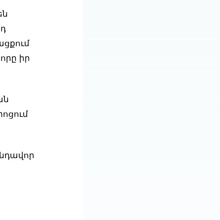
են
յդ
ացքում
որը իր
ան
րոցում
անդավոր
ն