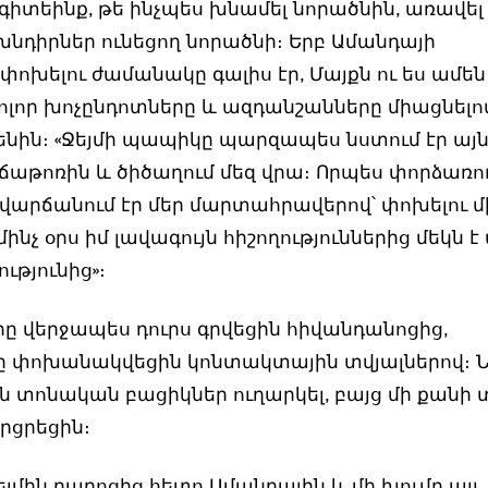
 չգիտեինք, թե ինչպես խնամել նորածնին, առավել 
նդիրներ ունեցող նորածնի։ Երբ Ամանդայի
ոխելու ժամանակը գալիս էր, Մայքն ու ես ամեն
բոլոր խոչընդոտները և ազդանշանները միացնելով»
Ջենին։ «Ջեյմի պապիկը պարզապես նստում էր այ
ոճաթոռին և ծիծաղում մեզ վրա։ Որպես փորձառո
վարճանում էր մեր մարտահրավերով՝ փոխելու 
ինչ օրս իմ լավագույն հիշողություններից մեկն է 
ւթյունից»։
րը վերջապես դուրս գրվեցին հիվանդանոցից,
ը փոխանակվեցին կոնտակտային տվյալներով։ 
ն տոնական բացիկներ ուղարկել, բայց մի քանի
րցրեցին։
եյմին դպրոցից հետո Ամանդային և մի խումբ այլ