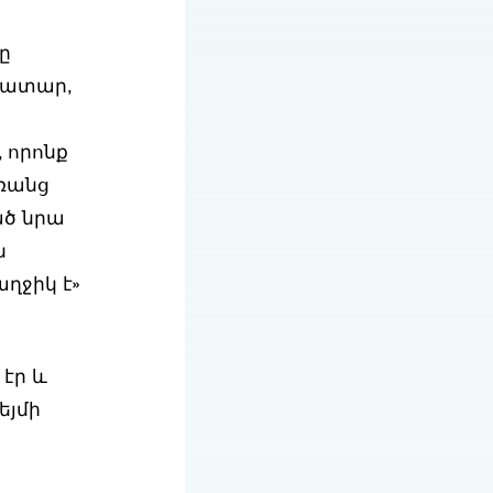
ը
րատար,
 որոնք
առանց
ած նրա
ն
ղջիկ է»
էր և
եյմի