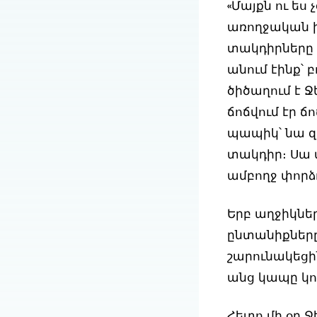
«Մայքն ու ես
առողջական խ
տակդիրները փ
անում էինք՝ 
ծիծաղում է 
ճոճվում էր ճ
պապիկ՝ նա զ
տակդիր։ Սա մ
ամբողջ փորձո
Երբ աղջիկնե
ընտանիքներ
շարունակեցի
անց կապը կո
Հետո մի օր Ջ