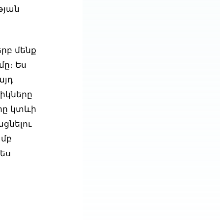
թյան
րբ մենք
մը։ Ես
այդ
ջիկները
րը կտևի
ացնելու
ամբ
 ես