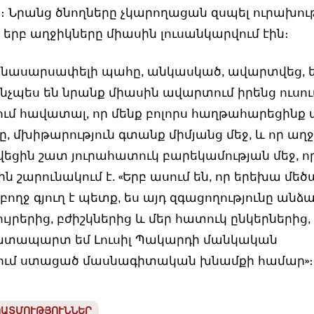
 Նրանց ծնողները չկարողացան զսպել ուրախու
 երբ աղջիկները միասին լուսանկարվում էին։
ենասարսափելի պահը, անկասկած, ավարտվեց, ե
նչպես են նրանք միասին ավարտում իրենց ուսու
ում հավատալ, որ մենք բոլորս հաղթահարեցինք 
ը, մխիթարություն գտանք միմյանց մեջ, և որ աղ
եցին շատ յուրահատուկ բարեկամության մեջ, ո
ին շարունակում է. «Երբ ասում են, որ երեխա մեծ
ողջ գյուղ է պետք, ես այդ զգացողությունը անձ
ույրերից, բժիշկներից և մեր հատուկ ընկերներից,
խտապարտ եմ Լուսիլ Պակարդի մանկական
ում ստացած մասնագիտական խնամքի համար»։
ՊԱՏՄՈՒԹՅՈՒՆՆԵՐ