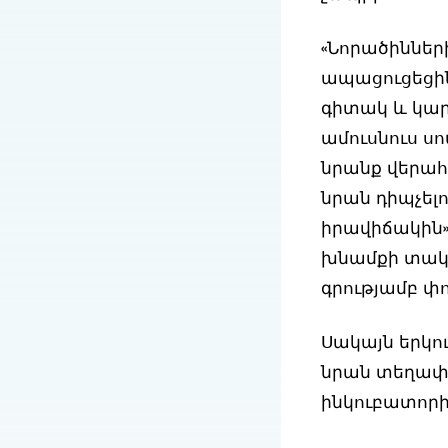
«Նորածիններ
ապացուցեցի
գիտակ և կարե
ամուսնուս սո
նրանք վերահս
նրան դիպչելո
իրավիճակին»
խնամքի տակ է
գրությամբ փո
Սակայն երկո
նրան տեղափո
ինկուբատորի