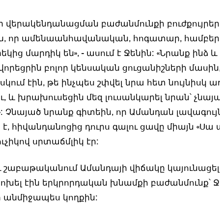
ի վերակենդանացման բաժանմունքի բուժքույրեր
ն, որ ամենաանհավանական, հոգատար, համբե
կից մարդիկ են», - ասում է Ջենին: «Նրանք ինձ և
վորեցրին բոլոր կենսական ցուցանիշների մասին,
կում էին, թե ինչպես շփվել նրա հետ նույնիսկ 
ւ, և խրախուսեցին մեզ լուսանկարել նրան՝ չնայ
: Չնայած նրանք գիտեին, որ Ամանդան լավագույ
, հիվանդանոցից դուրս գալու ցավը միայն «Սա ա
ւչիկով սրտաճմլիկ էր:
ւ շաբաթականում Ամանդայի վիճակը կայունացել 
խել էին երկրորդական խնամքի բաժանմունք՝ Ջ
 անմիջապես կողքին: