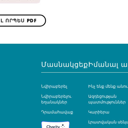
Լ ՈՐՊԵՍ PDF
Մասնակցեք
Իմանալ ա
Նվիրաբերել
Ինչ ենք մենք անու
Նվիրաբերելու
Ազդեցության
եղանակներ
պատմություններ
Դրամահավաք
Կարիերա
Լրատվական սենյ