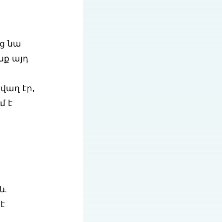
ց նա
նք այդ
վաղ էր,
մ է
 և
է