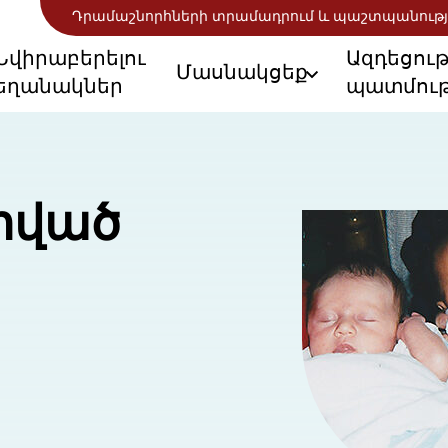
Դրամաշնորհների տրամադրում և պաշտպանությ
Նվիրաբերելու
Ազդեցու
Մասնակցեք
եղանակներ
պատմութ
րված