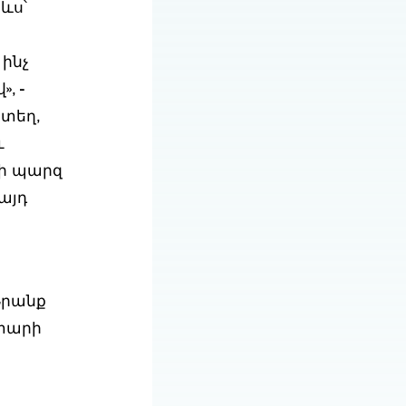
ևս՝
 ինչ
, -
նտեղ,
ւ
մի պարզ
այդ
Նրանք
 տարի