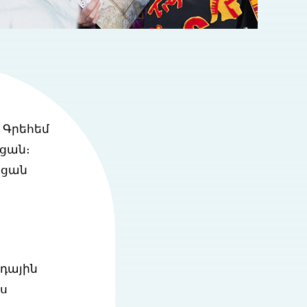
 Գրեհեմ
ացան։
ացան
րդային
ես