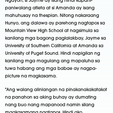
Ngayon, si Jayme ay isang hindi kapani-
paniwalang atleta at si Amanda ay isang
mahuhusay na thespian. Nitong nakaraang
Hunyo, ang dalawa ay parehong nagtapos sa
Mountain View High School at nagsimula sa
kanilang mga bagong paglalakbay, Jayme sa
University of Southern California at Amanda sa
University of Puget Sound. Hindi napigilan ng
kanilang mga magulang ang mapaluha sa
tuwa habang ang mga babae ay nagpa-
picture na magkasama.
"Ang walang alinlangan na pinakanakakatakot
na panahon sa aking buhay ay dumating
nang buo nang mapanood namin silang
magkasamang nagtapos. Hindi ako