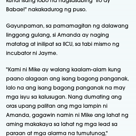
kundi isang lobo na nagsasabing "Ito ay
Babae!" nakakadurog ng puso.
Gayunpaman, sa pamamagitan ng dalawang
linggong gulang, si Amanda ay naging
matatag at inilipat sa IICU, sa tabi mismo ng
incubator ni Jayme.
"Kami ni Mike ay walang kaalam-alam kung
paano alagaan ang isang bagong panganak,
lalo na ang isang bagong panganak na may
mga isyu sa kalusugan. Nang dumating ang
oras upang palitan ang mga lampin ni
Amanda, gagawin namin ni Mike ang lahat ng
aming makakaya sa lahat ng mga lead sa
paraan at mga alarma na tumutunog,"