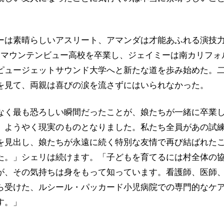
ーは素晴らしいアスリート、アマンダは才能あふれる演技
はマウンテンビュー高校を卒業し、ジェイミーは南カリフォ
ピュージェットサウンド大学へと新たな道を歩み始めた。
を見て、両親は喜びの涙を流さずにはいられなかった。
なく最も恐ろしい瞬間だったことが、娘たちが一緒に卒業
、ようやく現実のものとなりました。私たち全員があの試
を見出し、娘たちが永遠に続く特別な友情で再び結ばれた
た。」シェリは続けます。「子どもを育てるには村全体の
が、その気持ちは身をもって知っています。看護師、医師
ら受けた、ルシール・パッカード小児病院での専門的なケ
す。」