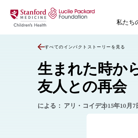
コンテンツにスキップ
私たち
すべてのインパクトストーリーを見る
生まれた時か
友人との再会
による： アリ・コイデ
2015年10月7