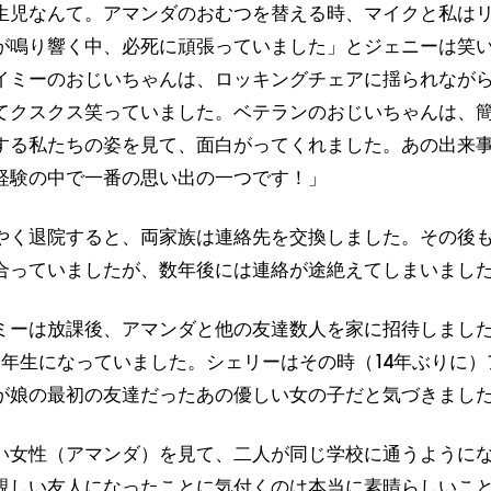
生児なんて。アマンダのおむつを替える時、マイクと私は
が鳴り響く中、必死に頑張っていました」とジェニーは笑
イミーのおじいちゃんは、ロッキングチェアに揺られなが
てクスクス笑っていました。ベテランのおじいちゃんは、
する私たちの姿を見て、面白がってくれました。あの出来
経験の中で一番の思い出の一つです！」
やく退院すると、両家族は連絡先を交換しました。その後
合っていましたが、数年後には連絡が途絶えてしまいまし
ミーは放課後、アマンダと他の友達数人を家に招待しまし
1年生になっていました。シェリーはその時（14年ぶりに）
が娘の最初の友達だったあの優しい女の子だと気づきまし
い女性（アマンダ）を見て、二人が同じ学校に通うように
親しい友人になったことに気付くのは本当に素晴らしいこ