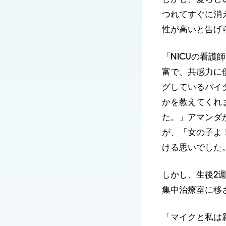
つれてすぐに消
性が高いと告げ
「NICUの看
富で、共感力に
グしているバイ
かを教えてくれ
た。」アマンダ
が、「女の子よ
ける思いでした
しかし、生後2
集中治療室に移
「マイクと私は