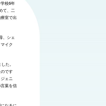
学校6年
めて、二
治療室で出
母、シェ
とマイク
ました。
たのです
、ジェニ
の言葉を信
刻になるに