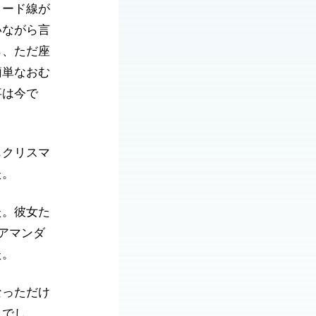
リード線が
いながら言
ら、ただ座
簡単なおむ
事は今で
もクリスマ
た。
た。彼女た
アマンダ
た。
なっただけ
とでし