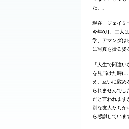
た。」
現在、ジェイミ
今年6月、二人
学、アマンダは
に写真を撮る姿
「人生で間違い
を見届けた時に
え、互いに慰め
られませんでし
だと言われます
別な友人たちか
ら感謝していま