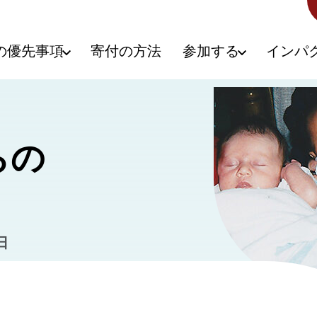
の優先事項
寄付の方法
参加する
インパ
らの
日