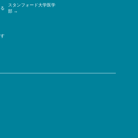
スタンフォード大学医学
ある
部
関す