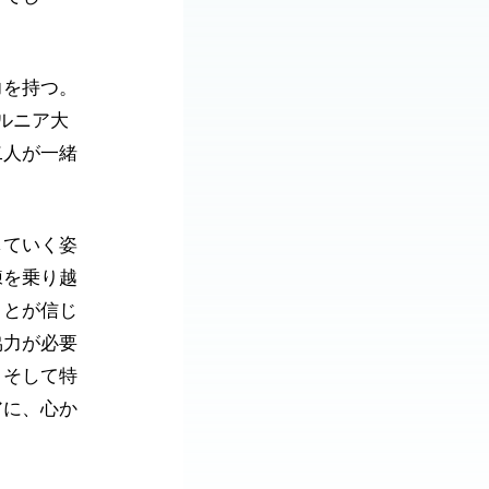
力を持つ。
ルニア大
二人が一緒
していく姿
練を乗り越
ことが信じ
協力が必要
、そして特
アに、心か