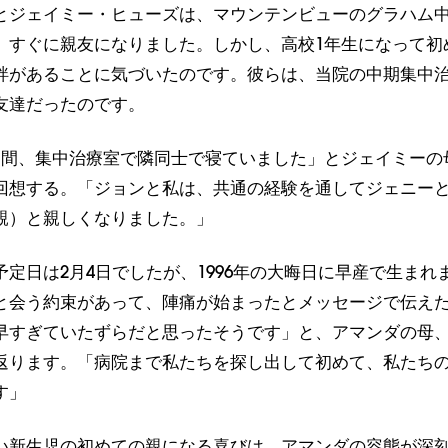
とジェイミー・ヒューズは、マウンテンビューのグラハム中
、すぐに親友になりました。しかし、高校1年生になって初
絆があることに気づいたのです。彼らは、当院の中期集中
友達だったのです。
週間、集中治療室で隣同士で寝ていました」とジェイミーの
回想する。「ジョンと私は、共通の経験を通してジェニー
親）と親しくなりました。」
定日は2月4日でしたが、1996年の大晦日に早産で生まれ
と会う約束があって、陣痛が始まったとメッセージで伝え
早すぎていたずらだと思ったそうです」と、アマンダの母
返ります。「病院まで私たちを探し出して初めて、私たち
す」
い新生児の初めての親になる喜びは、アマンダの容態が深