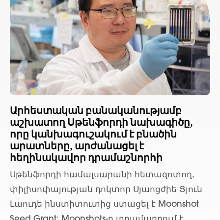
Արհեստական բանականությամբ
աշխատող Սթենֆորդի նախագիծը,
որը կանխագուշակում է բնածին
արատները, արժանացել է
հեղինակավոր դրամաշնորհի
Սթենֆորդի համալսարանի հետազոտող,
փիլիսոփայության դոկտոր Սյաոցժիե Ցյուն
Լաուդե ինստիտուտից ստացել է Moonshot
Seed Grant: Moonshots-ը տրամադրում է