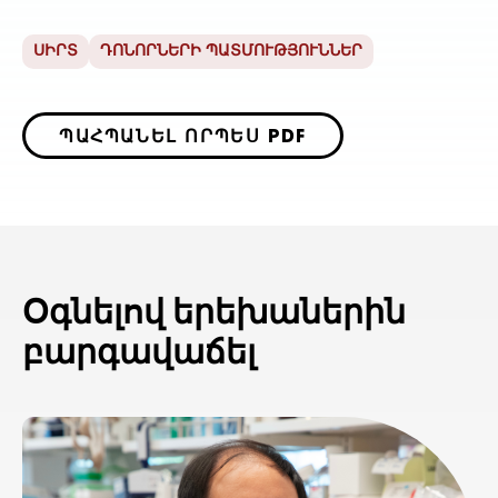
ՍԻՐՏ
ԴՈՆՈՐՆԵՐԻ ՊԱՏՄՈՒԹՅՈՒՆՆԵՐ
ՊԱՀՊԱՆԵԼ ՈՐՊԵՍ PDF
Օգնելով երեխաներին
բարգավաճել