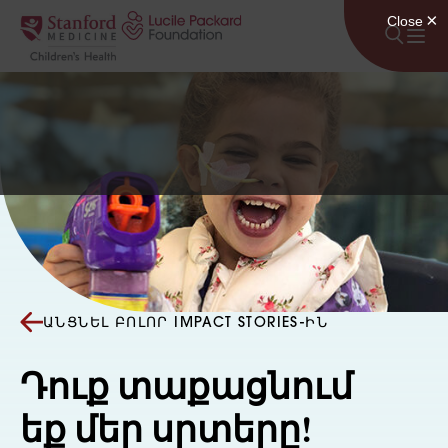
Անցնել բովանդակությանը
ԱՆՑՆԵԼ ԲՈԼՈՐ IMPACT STORIES-ԻՆ
Դուք տաքացնում
եք մեր սրտերը!