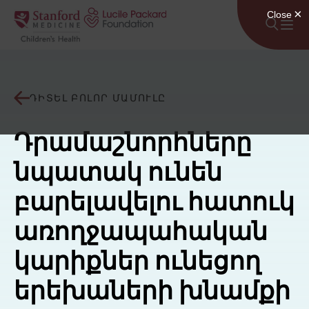
Անցնել բովանդակությանը
ԴԻՏԵԼ ԲՈԼՈՐ ՄԱՄՈՒԼԸ
Դրամաշնորհները
նպատակ ունեն
բարելավելու հատուկ
առողջապահական
կարիքներ ունեցող
երեխաների խնամքի