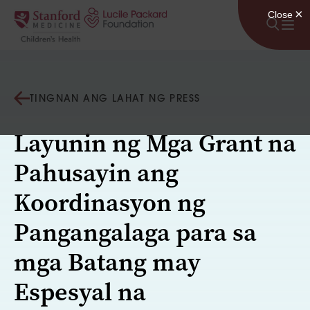
Lumaktaw sa nilalaman
TINGNAN ANG LAHAT NG PRESS
Layunin ng Mga Grant na
Pahusayin ang
Koordinasyon ng
Pangangalaga para sa
mga Batang may
Espesyal na