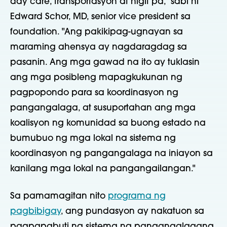
day care, transportasyon at higit pa," sabi ni
Edward Schor, MD, senior vice president sa
foundation. "Ang pakikipag-ugnayan sa
maraming ahensya ay nagdaragdag sa
pasanin. Ang mga gawad na ito ay tuklasin
ang mga posibleng mapagkukunan ng
pagpopondo para sa koordinasyon ng
pangangalaga, at susuportahan ang mga
koalisyon ng komunidad sa buong estado na
bumubuo ng mga lokal na sistema ng
koordinasyon ng pangangalaga na iniayon sa
kanilang mga lokal na pangangailangan."
Sa pamamagitan nito
programa ng
pagbibigay
, ang pundasyon ay nakatuon sa
pagpapabuti ng sistema ng pangangalagang