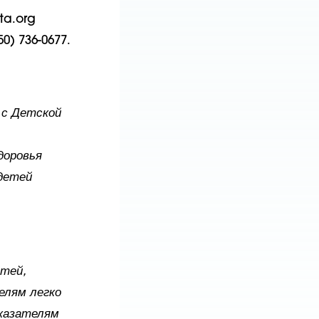
ta.org
0) 736-0677.
 с Детской
доровья
детей
етей,
елям легко
оказателям