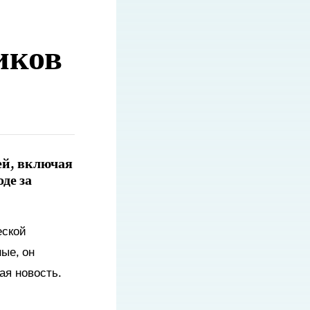
иков
ей, включая
де за
еской
ые, он
ая новость.