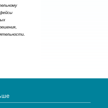
тельному
рфейсы
тых
решения,
еятельности.
ьше