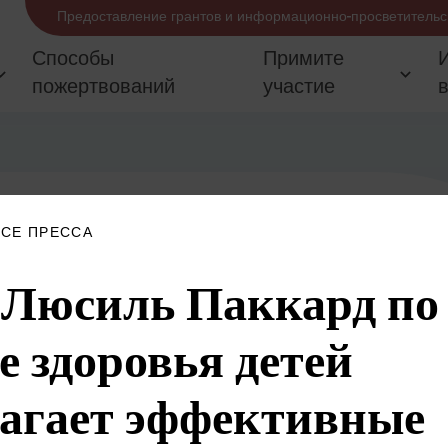
Предоставление грантов и информационно-просветительс
Способы
Примите
пожертвований
участие
СЕ ПРЕССА
 Люсиль Паккард по
е здоровья детей
агает эффективные