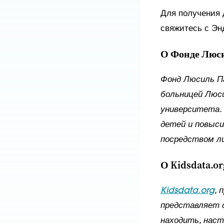
Для получения 
свяжитесь с Эн
О Фонде Люси
Фонд Люсиль Па
больницей Люс
университета.
детей и повыс
посредством л
О Kidsdata.or
Kidsdata.org
, 
представляет 
находить, наст