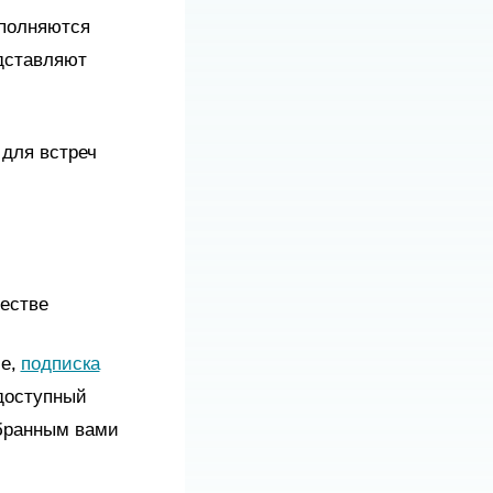
аполняются
дставляют
 для встреч
естве
ие,
подписка
доступный
ыбранным вами