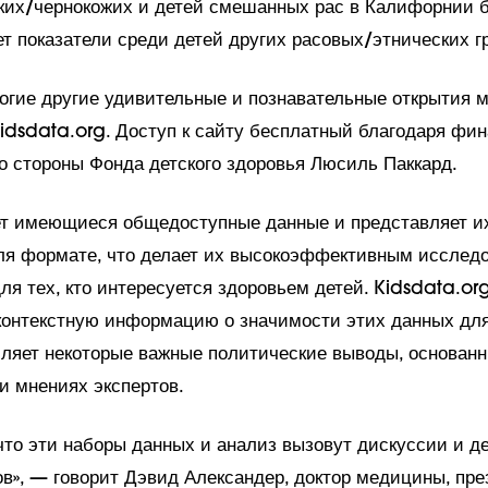
их/чернокожих и детей смешанных рас в Калифорнии 
т показатели среди детей других расовых/этнических г
огие другие удивительные и познавательные открытия 
idsdata.org. Доступ к сайту бесплатный благодаря фи
о стороны Фонда детского здоровья Люсиль Паккард.
т имеющиеся общедоступные данные и представляет и
ля формате, что делает их высокоэффективным исслед
я тех, кто интересуется здоровьем детей. Kidsdata.or
контекстную информацию о значимости этих данных для
сляет некоторые важные политические выводы, основанн
и мнениях экспертов.
что эти наборы данных и анализ вызовут дискуссии и д
в», — говорит Дэвид Александер, доктор медицины, пре