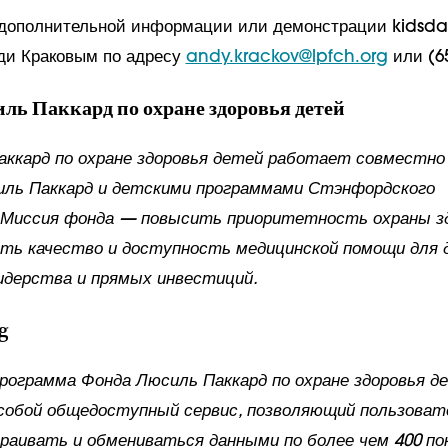
дополнительной информации или демонстрации kidsda
ди Краковым по адресу
andy.krackov@lpfch.org
или (65
ль Паккард по охране здоровья детей
ккард по охране здоровья детей работает совместно
иль Паккард и детскими программами Стэнфордского
 Миссия фонда — повысить приоритетность охраны з
ить качество и доступность медицинской помощи для 
идерства и прямых инвестиций.
g
программа Фонда Люсиль Паккард по охране здоровья д
собой общедоступный сервис, позволяющий пользоват
раивать и обмениваться данными по более чем 400 п