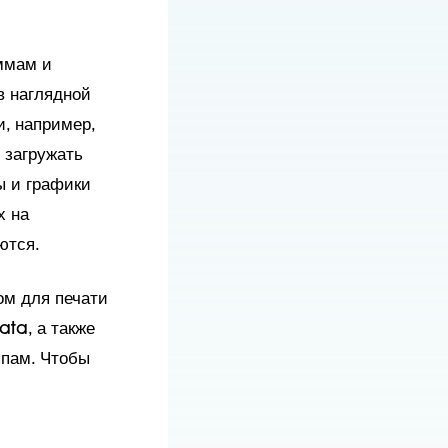
ммам и
в наглядной
, например,
 загружать
ы и графики
х на
яются.
ом для печати
ata, а также
ппам. Чтобы