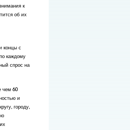
внимания к
тится об их
и концы с
 по каждому
ный спрос на
 чем 60
ностью и
ругу, городу,
но
гих