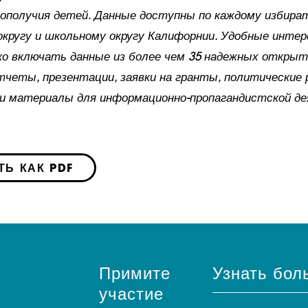
гополучия детей. Данные доступны по каждому избира
, округу и школьному округу Калифорнии. Удобные инте
ко включать данные из более чем 35 надежных откры
тчеты, презентации, заявки на гранты, политические 
и материалы для информационно-пропагандистской д
ТЬ КАК PDF
Примите
Узнать бол
участие