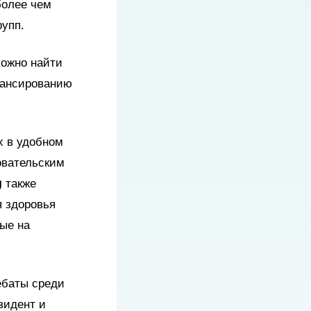
более чем
рупп.
можно найти
нансированию
х в удобном
овательским
g также
 здоровья
ые на
ебаты среди
зидент и