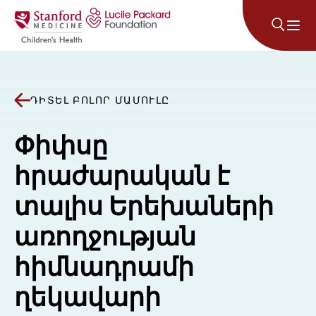
Անցնել բովանդակությանը
ԴԻՏԵԼ ԲՈԼՈՐ ՄԱՄՈՒԼԸ
Փիփսը
հրաժարական է
տալիս Երեխաների
առողջության
հիմնադրամի
ղեկավարի