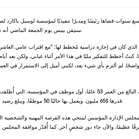
 تسع سنوات قضاها رئيسًا ومديرًا تنفيذيًا لمؤسسة لوسيل باكارد ل
ستيفن بيبس يوم الجمعة الماضي أنه سيتنحى عن منصبه.
الذي كان في إجازة دراسية مُخطط لها: "مع اقتراب عامي العاشر،
 كنتُ أخطط للتفكير مليًا في هذا الأمر أثناء غيابي، ولكن بعد أيا
اضحًا. لم ألتزم بأي شيء بعد، لكنني أميل إلى الاستمرار في الع
قدرها $65 مليون. ويعمل بها حاليًا 50 موظفًا، ويبلغ رصيد الوقفية $94 مليون.
 لمجلس الإدارة المؤسس لمنحي هذه الفرصة المهنية والشخصية الرا
ا عظيمًا، والآن جاء دور شخصٍ آخر. كما أُقدّر موافقة المجلس 