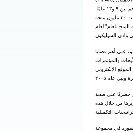
(١TP4T3) لمنظمات غير ربحية في مقاطعتي سان ماتيو وسانتا كلارا، للوقاية من إصابات الأطفال
من سن الولادة إلى ٥ سنوات، وتعزيز المرونة لدى الأطفال الذين تتراوح أعمارهم بين ٩ و١٣ عامًا.
ومنذ إنشائها عام ١٩٩٧، منحت المؤسسة ٢٩٥ منحة بقيمة إجمالية بلغت ٣٠ مليون منحة (١TP4T3)،
منح للعام" لعام
ضوء على أهم قضايا
أبحاث والمؤتمرات
www.kidsda، الذي وصل إلى نهائيات
ز حصريًا على صحة
يزها من خلال هذه
من 25 عامًا في جامعة ستانفورد في مجموعة