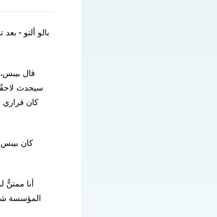
بالو ألتو - بعد
قال بيبس، 
سيحدث لاحقًا.
كان قراري و
أنا ممتنٌّ
المؤسسة شرفً