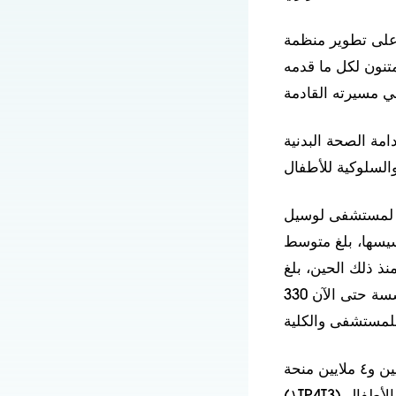
على تطوير منظمة
ممتنون لكل ما قدمه
مة الصحة البدنية
ت لمستشفى لوسيل
سيسها، بلغ متوسط
نذ ذلك الحين، بلغ
متوسط جمع التبرعات 38 مليون دولار أمريكي، وبلغ إجمالي ما جمعته المؤسسة حتى الآن 330
منذ عام ٢٠٠٠، تُقدّم المؤسسة منحًا مجتمعية، حيث تُقدّم سنويًا ما بين ٣ ملايين و٤ ملايين منحة