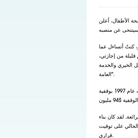
صحة الأطفال، أعلن
 كنتُ أتساءل عما
م قليلة من إجازتي،
مل الخيري والخدمة
العامة".
كان بيبس، البالغ من العمر 53 عامًا، أول موظف في المؤسسة، التي أُطلقت عام 1997 بوقفية
ئعة. لقد كان بناء
الحالي على توقيت
قراري.