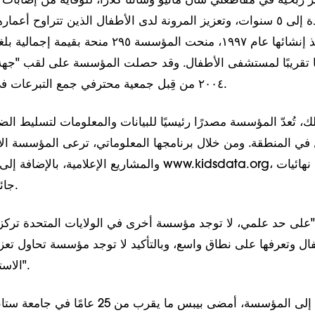
قريبًا لمستشفى الأطفال. وقد حصلت المؤسسة على لقب "جهة ال
٢٠٠٤ من قِبل جمعية محترفي جمع التبرعات في وادي السيليكون.
لك، تُعدّ المؤسسة مصدرًا رئيسيًا للبيانات والمعلومات لتسليط ال
في المنطقة. ومن خلال برنامجها المعلوماتي، ترعى المؤسسة ال
والمشاريع الإعلامية، بالإضافة إلى الموقع الإلكتروني ta.org
جائزة ويبي عام ٢٠٠٥.
"على حد علمي، لا توجد مؤسسة أخرى في الولايات المتحدة ترك
ال وتعرفها على نطاق واسع، وبالتأكيد لا توجد مؤسسة تحاول تعز
الاستراتيجيات التكميلية".
قبل انضمامه إلى المؤسسة، أمضى بيبس ما يقرب 