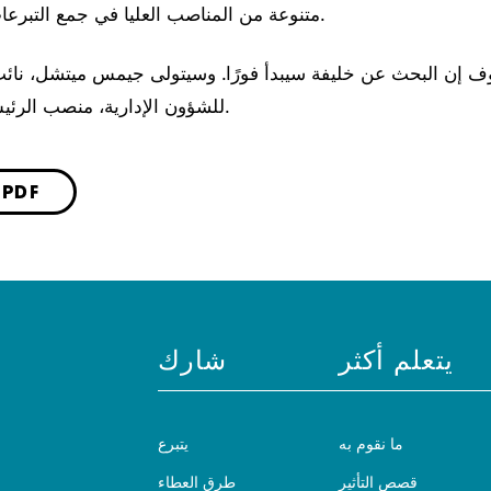
متنوعة من المناصب العليا في جمع التبرعات والشؤون العامة.
وف إن البحث عن خليفة سيبدأ فورًا. وسيتولى جيمس ميتشل، نا
للشؤون الإدارية، منصب الرئيس التنفيذي بالإنابة.
حفظ كملف DF
يتعلم أكثر
شارك
ما نقوم به
يتبرع
قصص التأثير
طرق العطاء