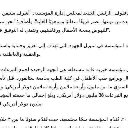
افلوف، الرئيس الجديد لمجلس إدارة المؤسسة: "أشرف ستيفن 
يدة من نوعها، تضم فريقًا متفانيًا وموهوبًا للغاية". وأضاف: "نحن 
للنهوض بصحة الأطفال ورفاهيتهم، ونتمنى له التوفيق في مسيرته القادمة".
 المؤسسة في تمويل الجهود التي تهدف إلى تعزيز وحماية واستدا
والعقلية والعاطفية والسلوكية للأطفال.
مؤسسة خيرية عامة مستقلة، هي الجهة الوحيدة لجمع التبرعا
فال وبرامج طب الأطفال في كلية الطب بجامعة ستانفورد. قبل تأ
سنوي ما بين مليون وأربعة ملايين وأربعة ملايين دولار أمريكي؛ وم
مليون دولار أمريكي للمستشفى والكلية.