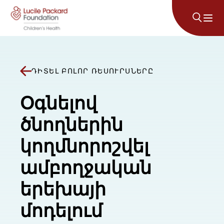
Անցնել բովանդակությանը
ԴԻՏԵԼ ԲՈԼՈՐ ՌԵՍՈՒՐՍՆԵՐԸ
Օգնելով
ծնողներին
կողմնորոշվել
ամբողջական
երեխայի
մոդելում