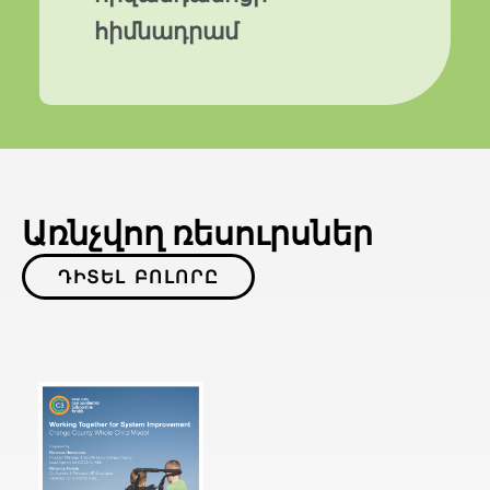
հիմնադրամ
Առնչվող ռեսուրսներ
ԴԻՏԵԼ ԲՈԼՈՐԸ