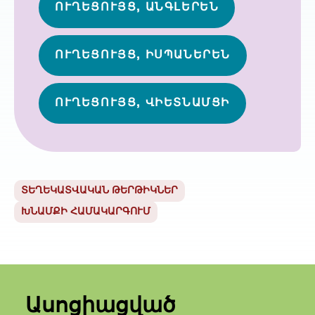
ՈՒՂԵՑՈՒՅՑ, ԱՆԳԼԵՐԵՆ
ՈՒՂԵՑՈՒՅՑ, ԻՍՊԱՆԵՐԵՆ
ՈՒՂԵՑՈՒՅՑ, ՎԻԵՏՆԱՄՑԻ
ՏԵՂԵԿԱՏՎԱԿԱՆ ԹԵՐԹԻԿՆԵՐ
ԽՆԱՄՔԻ ՀԱՄԱԿԱՐԳՈՒՄ
Ասոցիացված