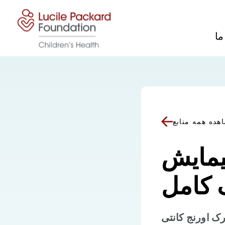
پرش به محتوا
ما
هده همه منابع
یمایش
 کامل
ک اورنج کانتی