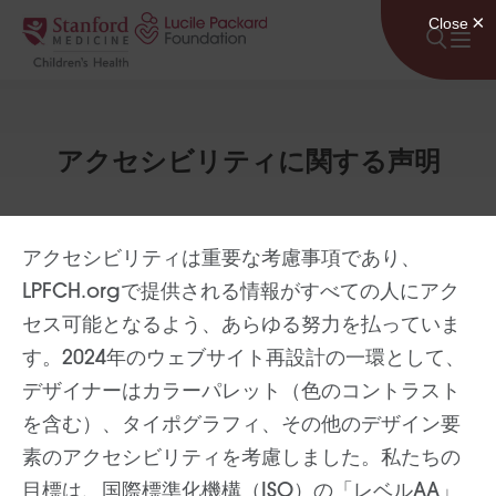
コンテンツにスキップ
アクセシビリティに関する声明
アクセシビリティは重要な考慮事項であり、
LPFCH.orgで提供される情報がすべての人にアク
セス可能となるよう、あらゆる努力を払っていま
す。2024年のウェブサイト再設計の一環として、
デザイナーはカラーパレット（色のコントラスト
を含む）、タイポグラフィ、その他のデザイン要
素のアクセシビリティを考慮しました。私たちの
目標は、国際標準化機構（ISO）の「レベルAA」