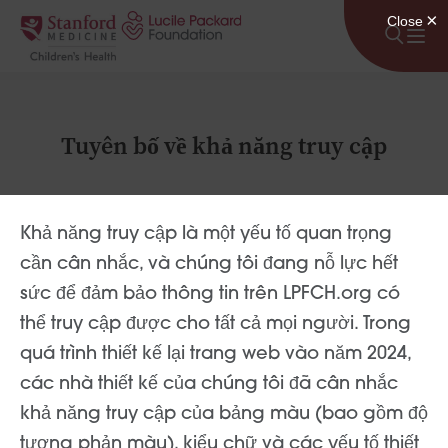
Bỏ qua nội dung
Tuyên bố về khả năng truy cập
Khả năng truy cập là một yếu tố quan trọng
cần cân nhắc, và chúng tôi đang nỗ lực hết
sức để đảm bảo thông tin trên LPFCH.org có
thể truy cập được cho tất cả mọi người. Trong
quá trình thiết kế lại trang web vào năm 2024,
các nhà thiết kế của chúng tôi đã cân nhắc
khả năng truy cập của bảng màu (bao gồm độ
tương phản màu), kiểu chữ và các yếu tố thiết