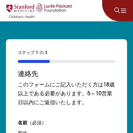
コンテンツにスキップ
ステップ
1
の
3
33%
連絡先
このフォームにご記入いただく方は18歳
以上である必要があります。5～10営業
日以内にご返信いたします。
名前
（必須）