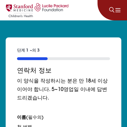
콘텐츠로 건너뛰기
단계
1
~의
3
33%
연락처 정보
이 양식을 작성하시는 분은 만 18세 이상
이어야 합니다. 5~10영업일 이내에 답변
드리겠습니다.
이름
(필수의)