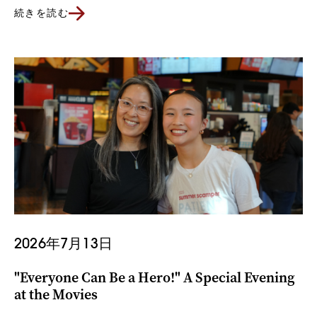
続きを読む
2026年7月13日
"Everyone Can Be a Hero!" A Special Evening
at the Movies