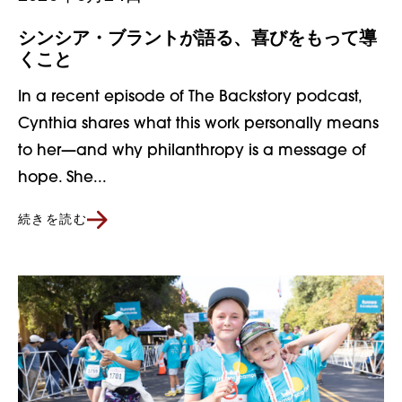
シンシア・ブラントが語る、喜びをもって導
くこと
In a recent episode of The Backstory podcast,
Cynthia shares what this work personally means
to her—and why philanthropy is a message of
hope. She...
続きを読む