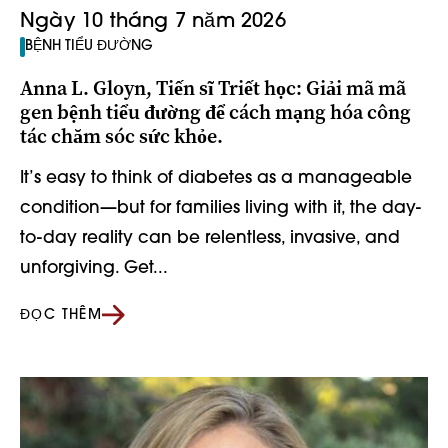
Ngày 10 tháng 7 năm 2026
BỆNH TIỂU ĐƯỜNG
Anna L. Gloyn, Tiến sĩ Triết học: Giải mã mã
gen bệnh tiểu đường để cách mạng hóa công
tác chăm sóc sức khỏe.
It’s easy to think of diabetes as a manageable
condition—but for families living with it, the day-
to-day reality can be relentless, invasive, and
unforgiving. Get...
ĐỌC THÊM