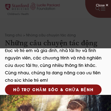
Bỏ qua nội dung
Trang chủ
>
Những câu chuyện tác động
Những câu chuyện tác động
Đọc về trẻ em và gia đình, nhà tài trợ và tình
nguyện viên, các chương trình và nhà nghiên
cứu được tài trợ, cùng nhiều thông tin khác.
Cùng nhau, chúng ta đang nâng cao ưu tiên
cho sức khỏe trẻ em!
HỖ TRỢ CHĂM SÓC & CHỮA BỆNH