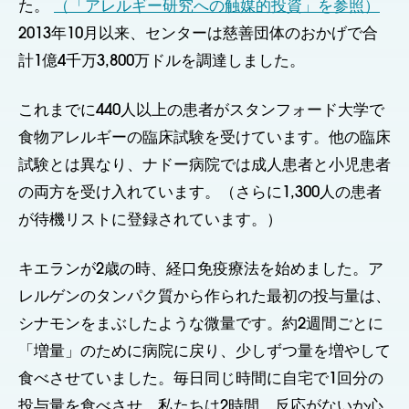
た。
（「アレルギー研究への触媒的投資」を参照）
2013年10月以来、センターは慈善団体のおかげで合
計1億4千万3,800万ドルを調達しました。
これまでに440人以上の患者がスタンフォード大学で
食物アレルギーの臨床試験を受けています。他の臨床
試験とは異なり、ナドー病院では成人患者と小児患者
の両方を受け入れています。（さらに1,300人の患者
が待機リストに登録されています。）
キエランが2歳の時、経口免疫療法を始めました。ア
レルゲンのタンパク質から作られた最初の投与量は、
シナモンをまぶしたような微量です。約2週間ごとに
「増量」のために病院に戻り、少しずつ量を増やして
食べさせていました。毎日同じ時間に自宅で1回分の
投与量を食べさせ、私たちは2時間、反応がないか心