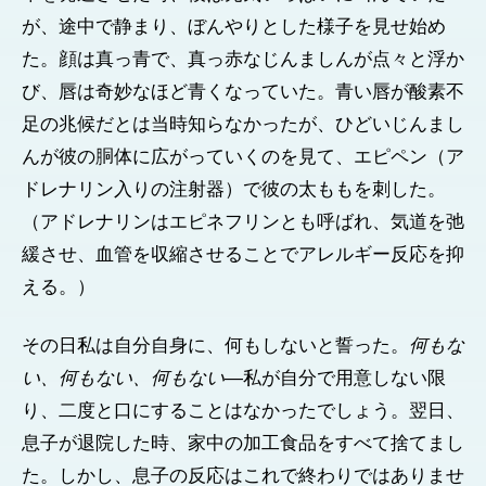
が、途中で静まり、ぼんやりとした様子を見せ始め
た。顔は真っ青で、真っ赤なじんましんが点々と浮か
び、唇は奇妙なほど青くなっていた。青い唇が酸素不
足の兆候だとは当時知らなかったが、ひどいじんまし
んが彼の胴体に広がっていくのを見て、エピペン（ア
ドレナリン入りの注射器）で彼の太ももを刺した。
（アドレナリンはエピネフリンとも呼ばれ、気道を弛
緩させ、血管を収縮させることでアレルギー反応を抑
える。）
その日私は自分自身に、何もしないと誓った。
何もな
い、何もない、何もない
―私が自分で用意しない限
り、二度と口にすることはなかったでしょう。翌日、
息子が退院した時、家中の加工食品をすべて捨てまし
た。しかし、息子の反応はこれで終わりではありませ